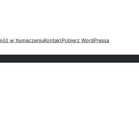
móż w tłumaczeniu
Kontakt
Pobierz WordPressa