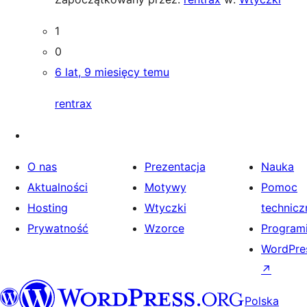
1
0
6 lat, 9 miesięcy temu
rentrax
O nas
Prezentacja
Nauka
Aktualności
Motywy
Pomoc
Hosting
Wtyczki
technicz
Prywatność
Wzorce
Programi
WordPres
↗
Polska