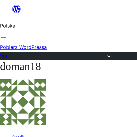
Przejdź
do
Polska
treści
Pobierz WordPressa
Fora
doman18
Przejdź
do
treści