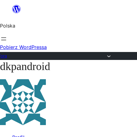
Przejdź
do
Polska
treści
Pobierz WordPressa
Fora
dkpandroid
Przejdź
do
treści