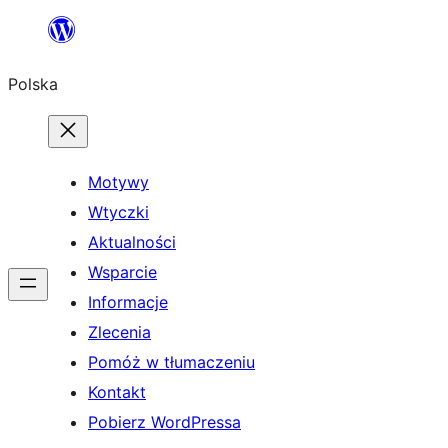
Przejdź
do
Polska
treści
Motywy
Wtyczki
Aktualności
Wsparcie
Informacje
Zlecenia
Pomóż w tłumaczeniu
Kontakt
Pobierz WordPressa