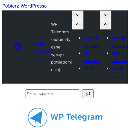
Pobierz WordPressa
WP
Telegram
Prześlij
Prześlij
(automaty
Plugin
wtyczkę
wtyczkę
czne
Directory
Moje
Moje
wpisy i
ulubione
ulubione
powiadomi
Zaloguj
Zaloguj
enia)
się
się
Szukaj
wtyczek