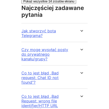
Pokaż wszystkie 14 zrzutów ekranu
Najczęściej zadawane
pytania
Jak stworzyć bota
Telegrama?
Czy mogę wysyłać posty
do prywatnego
kanału/grupy?
Co to jest błąd „Bad
request: Chat ID not
found”?
Co to jest błąd „Bad
Request: wrong file
identifier/HTTP URL