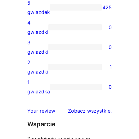
5
425
425
gwiazdek
recenzji
4
0
5-
0
gwiazdki
gwiazdkowych
recenzji
3
0
4-
0
gwiazdki
gwiazdkowych
recenzji
2
1
3-
1
gwiazdki
gwiazdkowych
recenzja
1
0
2-
0
gwiazdka
gwiazdkowa
recenzji
1-
recenzje
Your review
Zobacz wszystkie
.
gwiazdkowych
Wsparcie
Zagadnienia rozwiązane w