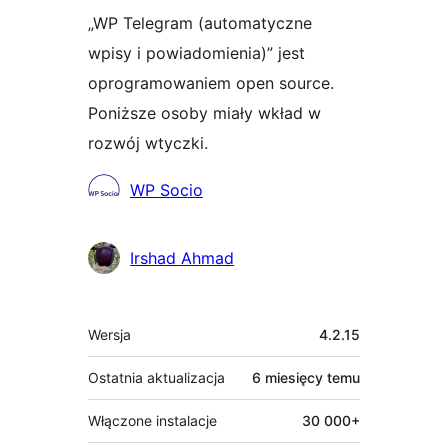
„WP Telegram (automatyczne
wpisy i powiadomienia)” jest
oprogramowaniem open source.
Poniższe osoby miały wkład w
rozwój wtyczki.
Zaangażowani
WP Socio
Irshad Ahmad
Meta
Wersja
4.2.15
Ostatnia aktualizacja
6 miesięcy
temu
Włączone instalacje
30 000+