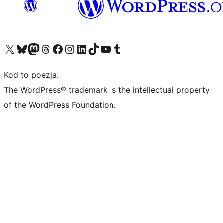
Odwiedź nasze konto X (dawniej Twitter)
Odwiedź nasze konto Bluesky
Odwiedź nasze konto na Mastodoncie
Odwiedź naszego Threadsa
Odwiedź naszego Facebooka
Odwiedź nasze konto na Instagramie
Odwiedź nasze konto na LinkedIn
Odwiedź naszego TikToka
Odwiedź nasz kanał YouTube
Odwiedź naszego Tumblra
Kod to poezja.
The WordPress® trademark is the intellectual property
of the WordPress Foundation.