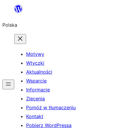
Przejdź
do
Polska
treści
Motywy
Wtyczki
Aktualności
Wsparcie
Informacje
Zlecenia
Pomóż w tłumaczeniu
Kontakt
Pobierz WordPressa