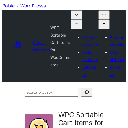
Pobierz WordPressa
WPC
Sortable
Prześlij
Prześlij
Plugin
Cart Items
wtyczkę
wtyczkę
Directory
for
Moje
Moje
WooComm
ulubione
ulubione
erce
Zaloguj
Zaloguj
się
się
Szukaj
wtyczek
WPC Sortable
Cart Items for