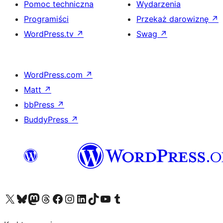
Pomoc techniczna
Wydarzenia
Programiści
Przekaż darowiznę
↗
WordPress.tv
↗
Swag
↗
WordPress.com
↗
Matt
↗
bbPress
↗
BuddyPress
↗
Odwiedź nasze konto X (dawniej Twitter)
Odwiedź nasze konto Bluesky
Odwiedź nasze konto na Mastodoncie
Odwiedź naszego Threadsa
Odwiedź naszego Facebooka
Odwiedź nasze konto na Instagramie
Odwiedź nasze konto na LinkedIn
Odwiedź naszego TikToka
Odwiedź nasz kanał YouTube
Odwiedź naszego Tumblra