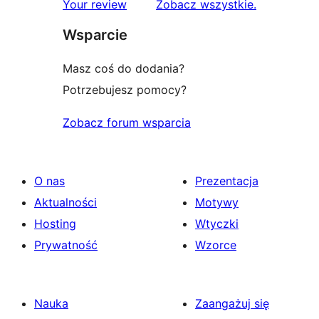
recenzje
Your review
Zobacz wszystkie
.
Wsparcie
Masz coś do dodania?
Potrzebujesz pomocy?
Zobacz forum wsparcia
O nas
Prezentacja
Aktualności
Motywy
Hosting
Wtyczki
Prywatność
Wzorce
Nauka
Zaangażuj się