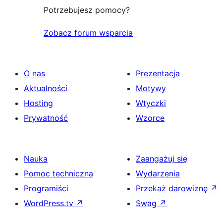
Potrzebujesz pomocy?
Zobacz forum wsparcia
O nas
Prezentacja
Aktualności
Motywy
Hosting
Wtyczki
Prywatność
Wzorce
Nauka
Zaangażuj się
Pomoc techniczna
Wydarzenia
Programiści
Przekaż darowiznę
↗
WordPress.tv
↗
Swag
↗