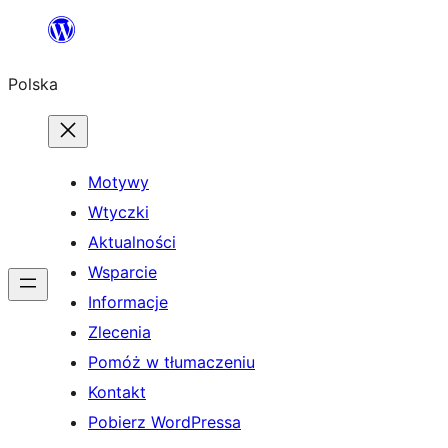
Przejdź
do
Polska
treści
Motywy
Wtyczki
Aktualności
Wsparcie
Informacje
Zlecenia
Pomóż w tłumaczeniu
Kontakt
Pobierz WordPressa