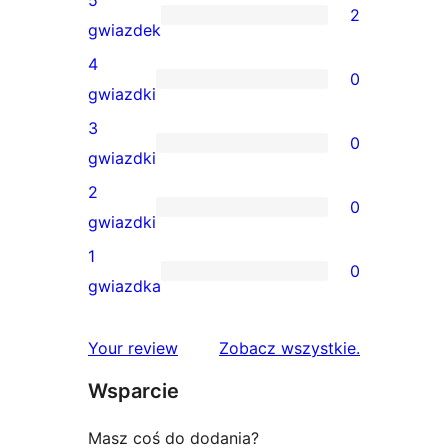
2
2
gwiazdek
recenzje
4
0
5-
0
gwiazdki
gwiazdkowe
recenzji
3
0
4-
0
gwiazdki
gwiazdkowych
recenzji
2
0
3-
0
gwiazdki
gwiazdkowych
recenzji
1
0
2-
0
gwiazdka
gwiazdkowych
recenzji
1-
recenzje
Your review
Zobacz wszystkie
.
gwiazdkowych
Wsparcie
Masz coś do dodania?