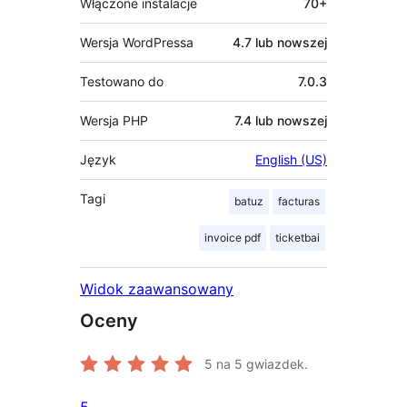
Włączone instalacje
70+
Wersja WordPressa
4.7 lub nowszej
Testowano do
7.0.3
Wersja PHP
7.4 lub nowszej
Język
English (US)
Tagi
batuz
facturas
invoice pdf
ticketbai
Widok zaawansowany
Oceny
5
na 5 gwiazdek.
5