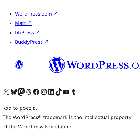
WordPress.com
↗
Matt
↗
bbPress
↗
BuddyPress
↗
Odwiedź nasze konto X (dawniej Twitter)
Odwiedź nasze konto Bluesky
Odwiedź nasze konto na Mastodoncie
Odwiedź naszego Threadsa
Odwiedź naszego Facebooka
Odwiedź nasze konto na Instagramie
Odwiedź nasze konto na LinkedIn
Odwiedź naszego TikToka
Odwiedź nasz kanał YouTube
Odwiedź naszego Tumblra
Kod to poezja.
The WordPress® trademark is the intellectual property
of the WordPress Foundation.