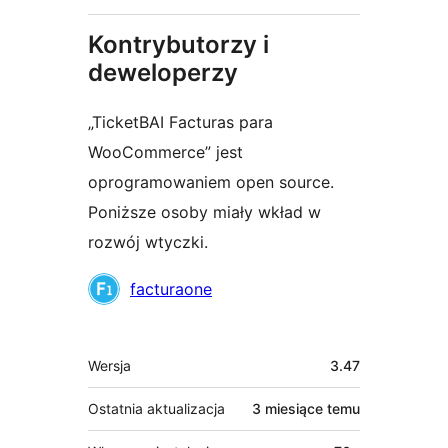
Kontrybutorzy i
deweloperzy
„TicketBAI Facturas para
WooCommerce” jest
oprogramowaniem open source.
Poniższe osoby miały wkład w
rozwój wtyczki.
Zaangażowani
facturaone
Meta
Wersja
3.47
Ostatnia aktualizacja
3 miesiące
temu