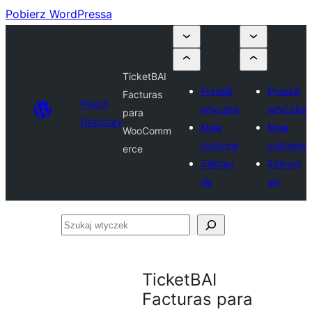
Pobierz WordPressa
TicketBAI
Prześlij
Prześlij
Facturas
Plugin
wtyczkę
wtyczkę
para
Directory
Moje
Moje
WooComm
ulubione
ulubione
erce
Zaloguj
Zaloguj
się
się
Szukaj
wtyczek
TicketBAI
Facturas para