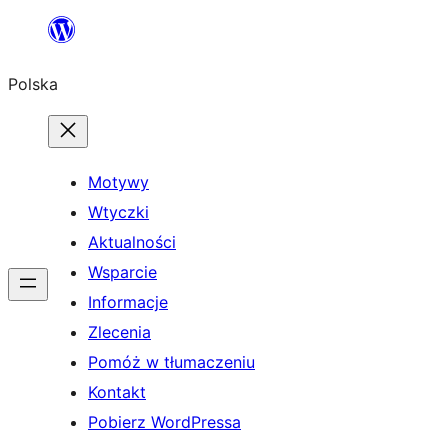
Przejdź
do
Polska
treści
Motywy
Wtyczki
Aktualności
Wsparcie
Informacje
Zlecenia
Pomóż w tłumaczeniu
Kontakt
Pobierz WordPressa