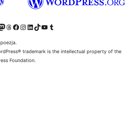
dawniej Twitter)
asze konto Bluesky
dwiedź nasze konto na Mastodoncie
Odwiedź naszego Threadsa
Odwiedź naszego Facebooka
Odwiedź nasze konto na Instagramie
Odwiedź nasze konto na LinkedIn
Odwiedź naszego TikToka
Odwiedź nasz kanał YouTube
Odwiedź naszego Tumblra
 poezja.
rdPress® trademark is the intellectual property of the
ess Foundation.