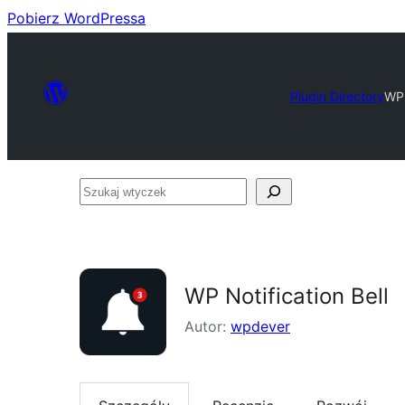
Pobierz WordPressa
Plugin Directory
WP 
Szukaj
wtyczek
WP Notification Bell
Autor:
wpdever