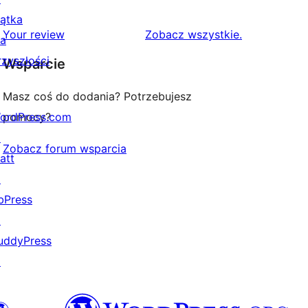
gwiazdkowych
recenzji
iątka
1-
recenzje
Your review
Zobacz wszystkie
.
la
gwiazdkowych
rzyszłości
Wsparcie
Masz coś do dodania? Potrzebujesz
ordPress.com
pomocy?
↗
Zobacz forum wsparcia
att
↗
bPress
↗
uddyPress
↗