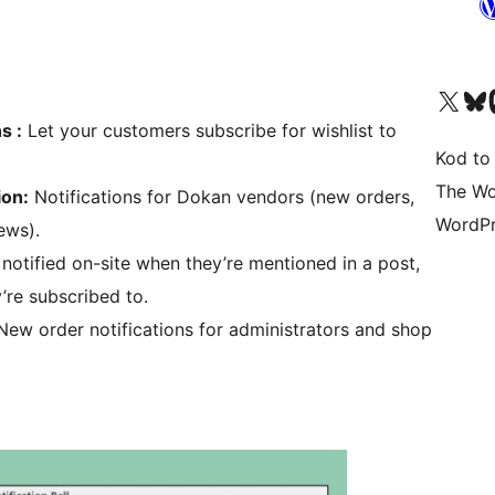
Odwiedź nasze konto X (
Odwiedź n
O
s :
Let your customers subscribe for wishlist to
Kod to
The Wo
ion:
Notifications for Dokan vendors (new orders,
WordPr
ews).
notified on-site when they’re mentioned in a post,
y’re subscribed to.
ew order notifications for administrators and shop