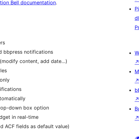
tion Bell documentation
.
P
d
P
rs
 bbpress notifications
W
(modify content, add date…)
oles
M
 only
fications
b
tomatically
 drop-down box option
B
get in real-time
 ACF fields as default value)