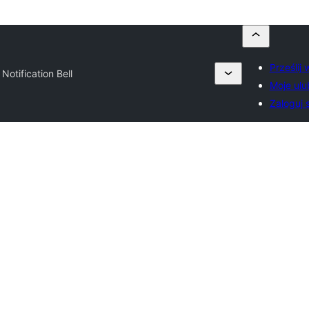
Prześlij
Notification Bell
Moje ulu
Zaloguj s