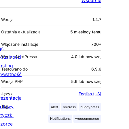
Wsparcie
Meta
Wersja
1.4.7
Ostatnia aktualizacja
5 miesięcy
temu
Włączone instalacje
700+
as
ktualności
Wersja WordPressa
4.0 lub nowszej
osting
Testowano do
6.9.6
rywatność
Wersja PHP
5.6 lub nowszej
Język
English (US)
rezentacja
otywy
Tagi
alert
bbPress
buddypress
tyczki
Notifications
woocommerce
zorce