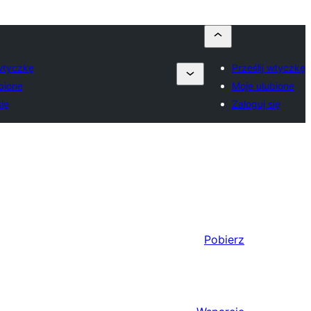
 wtyczkę
Prześlij wtyczkę
bione
Moje ulubione
ię
Zaloguj się
Pobierz