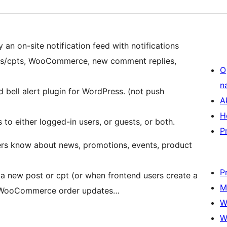
y an on-site notification feed with notifications
sts/cpts, WooCommerce, new comment replies,
O
n
d bell alert plugin for WordPress. (not push
A
H
 to either logged-in users, or guests, or both.
P
sers know about news, promotions, events, product
P
 a new post or cpt (or when frontend users create a
M
s, WooCommerce order updates…
W
W