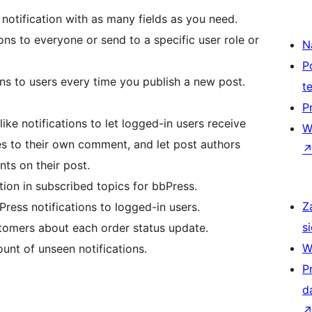
notification with as many fields as you need.
ons to everyone or send to a specific user role or
N
P
ns to users every time you publish a new post.
t
P
ke notifications to let logged-in users receive
W
es to their own comment, and let post authors
ts on their post.
tion in subscribed topics for bbPress.
Z
ress notifications to logged-in users.
si
tomers about each order status update.
W
unt of unseen notifications.
P
d