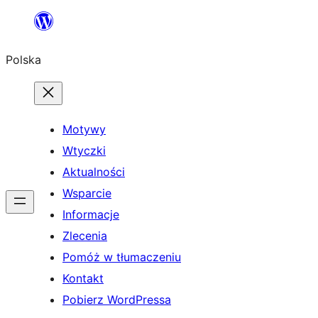
Przejdź
do
Polska
treści
Motywy
Wtyczki
Aktualności
Wsparcie
Informacje
Zlecenia
Pomóż w tłumaczeniu
Kontakt
Pobierz WordPressa