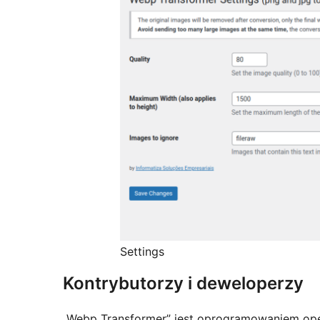
Settings
Kontrybutorzy i deweloperzy
„Webp Transformer” jest oprogramowaniem ope