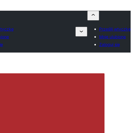
wtyczkę
Prześlij wtyczkę
bione
Moje ulubione
ię
Zaloguj się