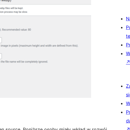
N
P
t
P
W
Z
si
W
P
d
n source. Poniższe osoby miały wkład w rozwój