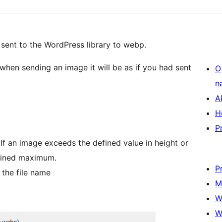
 sent to the WordPress library to webp.
 when sending an image it will be as if you had sent
O
n
A
H
P
f an image exceeds the defined value in height or
efined maximum.
P
 the file name
M
W
W