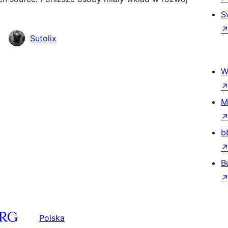
S
Sutolix
W
M
b
B
Polska