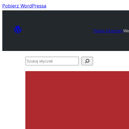
Pobierz WordPressa
Plugin Directory
We
Szukaj
wtyczek