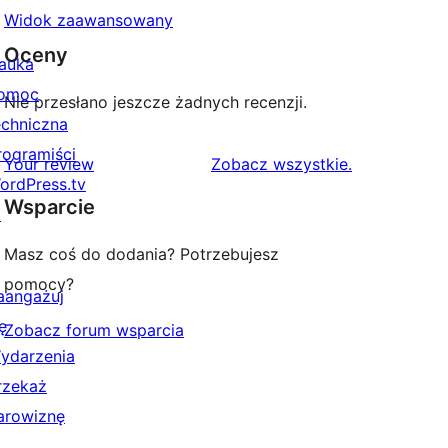
Widok zaawansowany
Oceny
auka
omoc
Nie przesłano jeszcze żadnych recenzji.
echniczna
rogramiści
recenzje
Your review
Zobacz wszystkie
.
ordPress.tv
Wsparcie
↗
Masz coś do dodania? Potrzebujesz
pomocy?
aangażuj
ę
Zobacz forum wsparcia
ydarzenia
rzekaż
arowiznę
↗