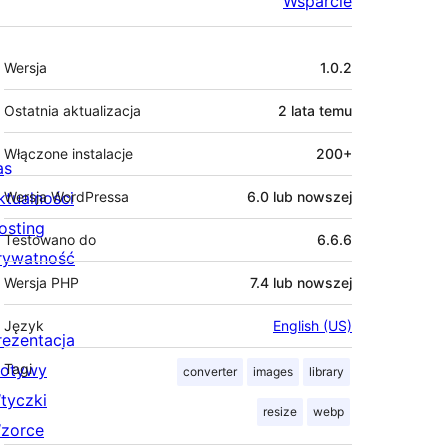
Wsparcie
Meta
Wersja
1.0.2
Ostatnia aktualizacja
2 lata
temu
Włączone instalacje
200+
as
ktualności
Wersja WordPressa
6.0 lub nowszej
osting
Testowano do
6.6.6
rywatność
Wersja PHP
7.4 lub nowszej
Język
English (US)
rezentacja
otywy
Tagi
converter
images
library
tyczki
resize
webp
zorce