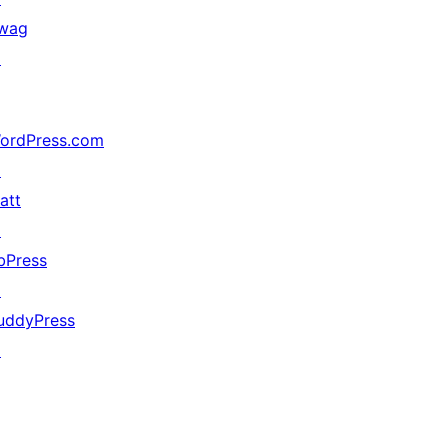
wag
↗
ordPress.com
↗
att
↗
bPress
↗
uddyPress
↗