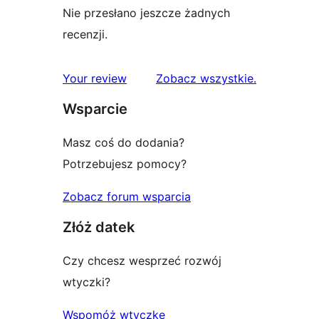
Nie przesłano jeszcze żadnych
recenzji.
recenzje
Your review
Zobacz wszystkie
.
Wsparcie
Masz coś do dodania?
Potrzebujesz pomocy?
Zobacz forum wsparcia
Złóż datek
Czy chcesz wesprzeć rozwój
wtyczki?
Wspomóż wtyczkę