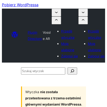
Pobierz WordPressa
Prześlij
Prześlij
Plugin
Vossl
wtyczkę
wtyczkę
Directory
e AR
Moje
Moje
ulubione
ulubione
Zaloguj się
Zaloguj się
Szukaj
wtyczek
Wtyczka
nie została
przetestowana z trzema ostatnimi
głównymi wydaniami WordPressa
.