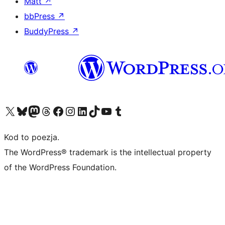
Matt
↗
bbPress
↗
BuddyPress
↗
Odwiedź nasze konto X (dawniej Twitter)
Odwiedź nasze konto Bluesky
Odwiedź nasze konto na Mastodoncie
Odwiedź naszego Threadsa
Odwiedź naszego Facebooka
Odwiedź nasze konto na Instagramie
Odwiedź nasze konto na LinkedIn
Odwiedź naszego TikToka
Odwiedź nasz kanał YouTube
Odwiedź naszego Tumblra
Kod to poezja.
The WordPress® trademark is the intellectual property
of the WordPress Foundation.