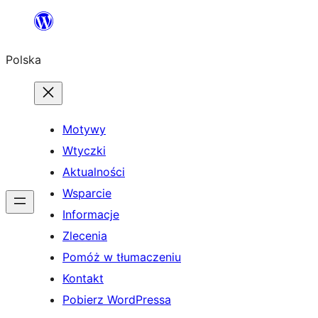
Przejdź
do
Polska
treści
Motywy
Wtyczki
Aktualności
Wsparcie
Informacje
Zlecenia
Pomóż w tłumaczeniu
Kontakt
Pobierz WordPressa