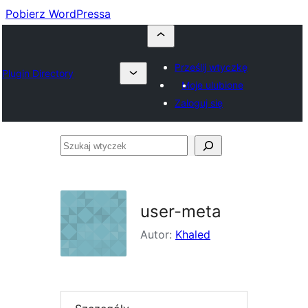
Pobierz WordPressa
Prześlij wtyczkę
Plugin Directory
Moje ulubione
Zaloguj się
Szukaj
wtyczek
user-meta
Autor:
Khaled