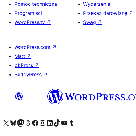
Pomoc techniczna
Wydarzenia
Programiści
Przekaż darowiznę
↗
WordPress.tv
↗
Swag
↗
WordPress.com
↗
Matt
↗
bbPress
↗
BuddyPress
↗
Odwiedź nasze konto X (dawniej Twitter)
Odwiedź nasze konto Bluesky
Odwiedź nasze konto na Mastodoncie
Odwiedź naszego Threadsa
Odwiedź naszego Facebooka
Odwiedź nasze konto na Instagramie
Odwiedź nasze konto na LinkedIn
Odwiedź naszego TikToka
Odwiedź nasz kanał YouTube
Odwiedź naszego Tumblra