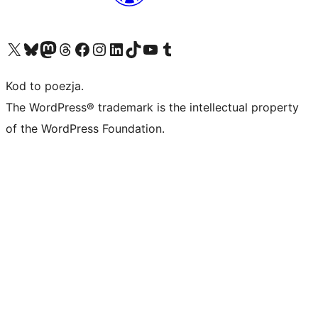
Odwiedź nasze konto X (dawniej Twitter)
Odwiedź nasze konto Bluesky
Odwiedź nasze konto na Mastodoncie
Odwiedź naszego Threadsa
Odwiedź naszego Facebooka
Odwiedź nasze konto na Instagramie
Odwiedź nasze konto na LinkedIn
Odwiedź naszego TikToka
Odwiedź nasz kanał YouTube
Odwiedź naszego Tumblra
Kod to poezja.
The WordPress® trademark is the intellectual property
of the WordPress Foundation.