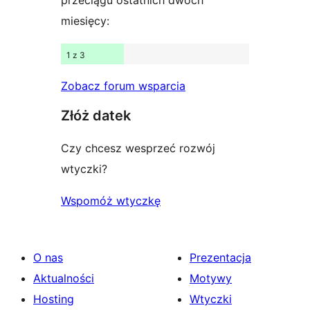
przeciągu ostatnich dwóch
miesięcy:
1 z 3
Zobacz forum wsparcia
Złóż datek
Czy chcesz wesprzeć rozwój
wtyczki?
Wspomóż wtyczkę
O nas
Prezentacja
Aktualności
Motywy
Hosting
Wtyczki