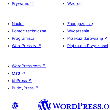
Prywatność
Wzorce
Nauka
Zaangażuj się
Pomoc techniczna
Wydarzenia
Programiści
Przekaż darowiznę
↗
WordPress.tv
↗
Piątka dla Przyszłości
WordPress.com
↗
Matt
↗
bbPress
↗
BuddyPress
↗