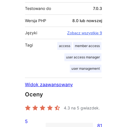
Testowano do
7.0.3
Wersja PHP
8.0 lub nowszej
Języki
Zobacz wszystkie 9
Tagi
access
member access
user access manager
user management
Widok zaawansowany
Oceny
4.3
na 5 gwiazdek.
5
81