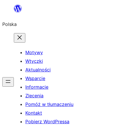
Przejdź
do
Polska
treści
Motywy
Wtyczki
Aktualności
Wsparcie
Informacje
Zlecenia
Pomóż w tłumaczeniu
Kontakt
Pobierz WordPressa