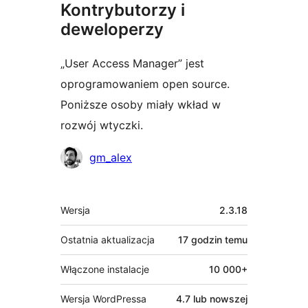
Kontrybutorzy i
deweloperzy
„User Access Manager” jest
oprogramowaniem open source.
Poniższe osoby miały wkład w
rozwój wtyczki.
Zaangażowani
gm_alex
Meta
Wersja
2.3.18
Ostatnia aktualizacja
17 godzin
temu
Włączone instalacje
10 000+
Wersja WordPressa
4.7 lub nowszej