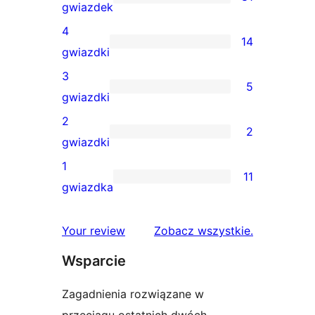
81
gwiazdek
recenzji
4
14
5-
14
gwiazdki
gwiazdkowych
recenzji
3
5
4-
5
gwiazdki
gwiazdkowych
recenzji
2
2
3-
2
gwiazdki
gwiazdkowych
recenzje
1
11
2-
11
gwiazdka
gwiazdkowe
recenzji
1-
recenzje
Your review
Zobacz wszystkie
.
gwiazdkowych
Wsparcie
Zagadnienia rozwiązane w