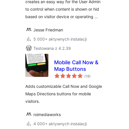
creates an easy way for the User Admin
to control when content is shown or hid
based on visitor device or operating …
Jesse Friedman
5 000+ aktywnych instalacji
Testowana z 4.2.39
Mobile Call Now &
Map Buttons
wszystkich
(18
)
ocen
Adds customizable Call Now and Google
Maps Directions buttons for mobile
visitors.
roimediaworks
4 000+ aktywnych instalacji