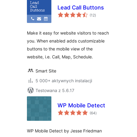
Lead Call Buttons
wszystkich
(12
)
ocen
Make it easy for website visitors to reach
you. When enabled adds customizable
buttons to the mobile view of the
website, i.e. Call, Map, Schedule.
Smart Site
5 000+ aktywnych instalacji
Testowana z 5.6.17
WP Mobile Detect
wszystkich
(64
)
ocen
WP Mobile Detect by Jesse Friedman