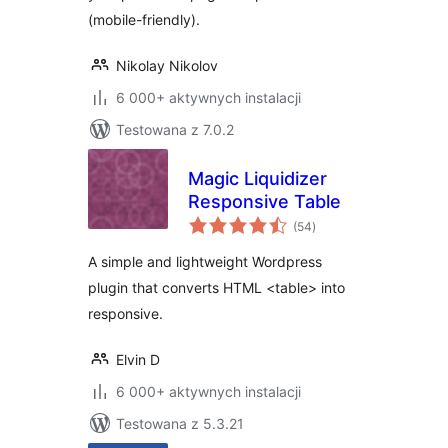
(mobile-friendly).
Nikolay Nikolov
6 000+ aktywnych instalacji
Testowana z 7.0.2
Magic Liquidizer
Responsive Table
wszystkich
(54
)
ocen
A simple and lightweight Wordpress
plugin that converts HTML <table> into
responsive.
Elvin D
6 000+ aktywnych instalacji
Testowana z 5.3.21