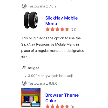
Testowana z 7.0.2
SlickNav Mobile
Menu
wszystkich
(24
)
ocen
This plugin adds the option to use the
SlickNav Responsive Mobile Menu in
place of a regular menu at a designated
size.
neilgee
3 000+ aktywnych instalacji
Testowana z 6.8.6
Browser Theme
Color
wszystkich
(1
)
ocen