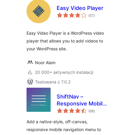
Easy Video Player
wszystkich
(57
)
ocen
Easy Video Player is a WordPress video
player that allows you to add videos to
your WordPress site.
Noor Alam
20 000+ aktywnych instalacji
Testowana z 7.0.2
ShiftNav –
Responsive Mobile
wszystkich
Menu
(68
)
ocen
Add a native-style, off-canvas,
responsive mobile navigation menu to