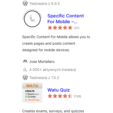
Testowana z 6.9.5
Specific Content
For Mobile –
wszystkich
Customize the
(31
)
ocen
mobile version
Specific Content For Mobile allows you to
without
create pages and posts content
redirections
designed for mobile devices.
Jose Mortellaro
4 000+ aktywnych instalacji
Testowana z 7.0.2
Watu Quiz
wszystkich
(136
)
ocen
Creates exams, surveys, and quizzes