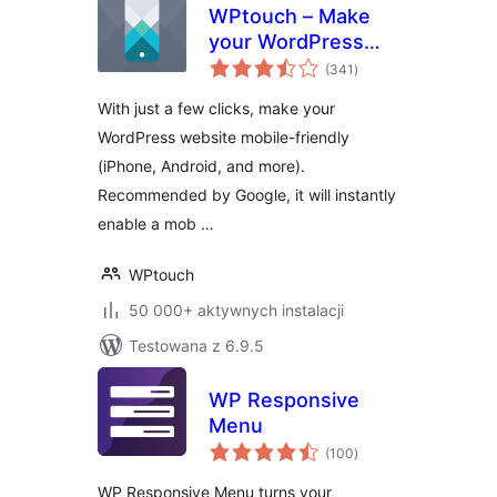
WPtouch – Make
your WordPress
wszystkich
Website Mobile-
(341
)
ocen
Friendly
With just a few clicks, make your
WordPress website mobile-friendly
(iPhone, Android, and more).
Recommended by Google, it will instantly
enable a mob …
WPtouch
50 000+ aktywnych instalacji
Testowana z 6.9.5
WP Responsive
Menu
wszystkich
(100
)
ocen
WP Responsive Menu turns your