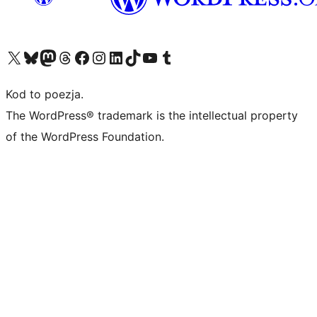
Odwiedź nasze konto X (dawniej Twitter)
Odwiedź nasze konto Bluesky
Odwiedź nasze konto na Mastodoncie
Odwiedź naszego Threadsa
Odwiedź naszego Facebooka
Odwiedź nasze konto na Instagramie
Odwiedź nasze konto na LinkedIn
Odwiedź naszego TikToka
Odwiedź nasz kanał YouTube
Odwiedź naszego Tumblra
Kod to poezja.
The WordPress® trademark is the intellectual property
of the WordPress Foundation.