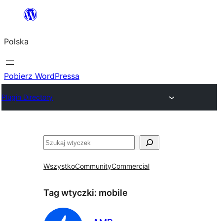
Przejdź
do
Polska
treści
Pobierz WordPressa
Plugin Directory
Szukaj
Wszystko
Community
Commercial
Tag wtyczki:
mobile