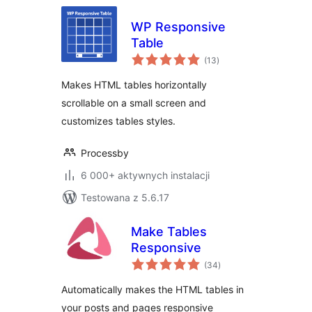
WP Responsive
Table
wszystkich
(13
)
ocen
Makes HTML tables horizontally
scrollable on a small screen and
customizes tables styles.
Processby
6 000+ aktywnych instalacji
Testowana z 5.6.17
Make Tables
Responsive
wszystkich
(34
)
ocen
Automatically makes the HTML tables in
your posts and pages responsive