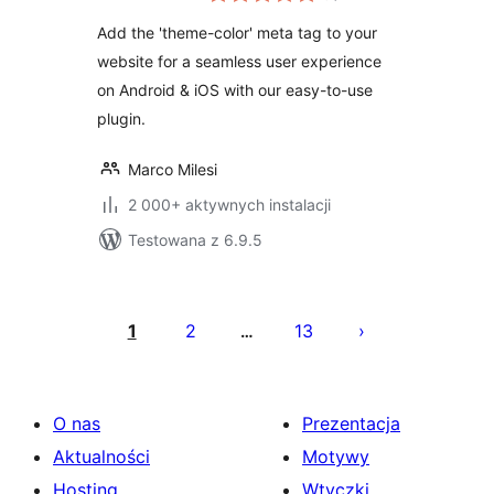
Add the 'theme-color' meta tag to your
website for a seamless user experience
on Android & iOS with our easy-to-use
plugin.
Marco Milesi
2 000+ aktywnych instalacji
Testowana z 6.9.5
Stronicowanie
wpisów
1
2
13
…
O nas
Prezentacja
Aktualności
Motywy
Hosting
Wtyczki