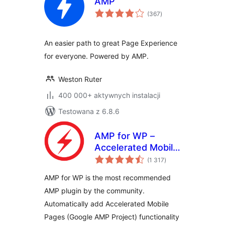
AMP
wszystkich
(367
)
ocen
An easier path to great Page Experience
for everyone. Powered by AMP.
Weston Ruter
400 000+ aktywnych instalacji
Testowana z 6.8.6
AMP for WP –
Accelerated Mobile
wszystkich
Pages
(1 317
)
ocen
AMP for WP is the most recommended
AMP plugin by the community.
Automatically add Accelerated Mobile
Pages (Google AMP Project) functionality