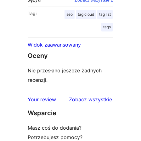
Zobacz wszystkie 2
Tagi
seo
tag cloud
tag list
tags
Widok zaawansowany
Oceny
Nie przesłano jeszcze żadnych
recenzji.
recenzje
Your review
Zobacz wszystkie
.
Wsparcie
Masz coś do dodania?
Potrzebujesz pomocy?