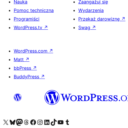
Nauka
Zaangażuj się
Pomoc techniczna
Wydarzenia
Programiści
Przekaż darowiznę
↗
WordPress.tv
↗
Swag
↗
WordPress.com
↗
Matt
↗
bbPress
↗
BuddyPress
↗
Odwiedź nasze konto X (dawniej Twitter)
Odwiedź nasze konto Bluesky
Odwiedź nasze konto na Mastodoncie
Odwiedź naszego Threadsa
Odwiedź naszego Facebooka
Odwiedź nasze konto na Instagramie
Odwiedź nasze konto na LinkedIn
Odwiedź naszego TikToka
Odwiedź nasz kanał YouTube
Odwiedź naszego Tumblra