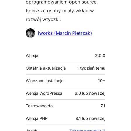
oprogramowaniem open source.
Poniższe osoby miały wkład w
rozwój wtyczki.
Zaangażowani
iworks (Marcin Pietrzak)
Meta
Wersja
2.0.0
Ostatnia aktualizacja
1 tydzień
temu
Włączone instalacje
10+
Wersja WordPressa
6.0 lub nowszej
Testowano do
7.1
Wersja PHP
8.1 lub nowszej
Języki