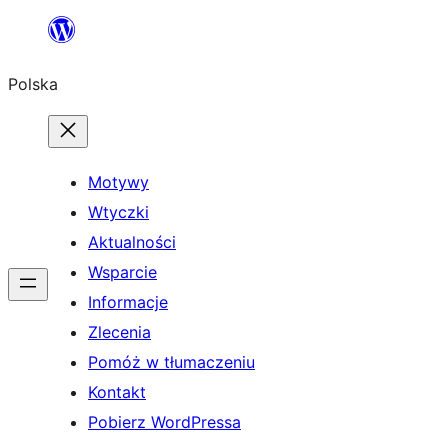
Przejdź
do
Polska
treści
Motywy
Wtyczki
Aktualności
Wsparcie
Informacje
Zlecenia
Pomóż w tłumaczeniu
Kontakt
Pobierz WordPressa