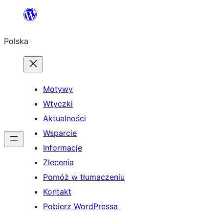
Przejdź
do
Polska
treści
Motywy
Wtyczki
Aktualności
Wsparcie
Informacje
Zlecenia
Pomóż w tłumaczeniu
Kontakt
Pobierz WordPressa