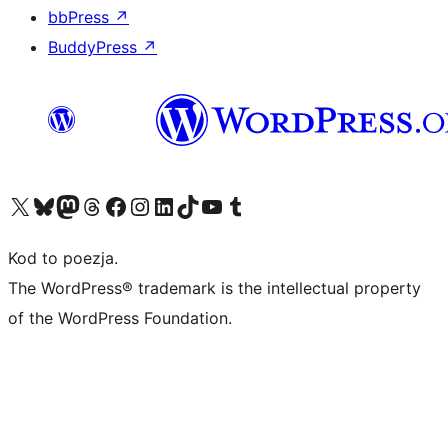
bbPress
↗
BuddyPress
↗
Odwiedź nasze konto X (dawniej Twitter)
Odwiedź nasze konto Bluesky
Odwiedź nasze konto na Mastodoncie
Odwiedź naszego Threadsa
Odwiedź naszego Facebooka
Odwiedź nasze konto na Instagramie
Odwiedź nasze konto na LinkedIn
Odwiedź naszego TikToka
Odwiedź nasz kanał YouTube
Odwiedź naszego Tumblra
Kod to poezja.
The WordPress® trademark is the intellectual property
of the WordPress Foundation.