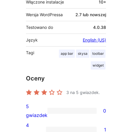
Włączone instalacje
10+
Wersja WordPressa
2.7 lub nowszej
Testowano do
4.0.38
Język
English (US)
Tagi
app bar
skysa
toolbar
widget
Oceny
3
na 5 gwiazdek.
5
0
0
gwiazdek
recenzji
4
1