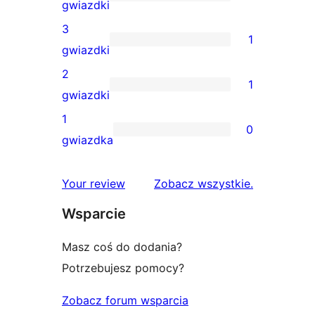
5-
1
gwiazdki
gwiazdkowych
recenzja
3
1
4-
1
gwiazdki
gwiazdkowa
recenzja
2
1
3-
1
gwiazdki
gwiazdkowa
recenzja
1
0
2-
0
gwiazdka
gwiazdkowa
recenzji
1-
recenzje
Your review
Zobacz wszystkie
.
gwiazdkowych
Wsparcie
Masz coś do dodania?
Potrzebujesz pomocy?
Zobacz forum wsparcia