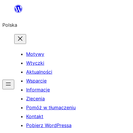
Przejdź
do
Polska
treści
Motywy
Wtyczki
Aktualności
Wsparcie
Informacje
Zlecenia
Pomóż w tłumaczeniu
Kontakt
Pobierz WordPressa