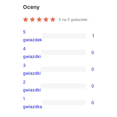
Oceny
5
na 5 gwiazdek.
5
1
1
gwiazdek
recenzja
4
0
5-
0
gwiazdki
gwiazdkowa
recenzji
3
0
4-
0
gwiazdki
gwiazdkowych
recenzji
2
0
3-
0
gwiazdki
gwiazdkowych
recenzji
1
0
2-
0
gwiazdka
gwiazdkowych
recenzji