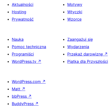
Aktualności
Motywy
Hosting
Wtyczki
Prywatność
Wzorce
Nauka
Zaangażuj się
Pomoc techniczna
Wydarzenia
Programiści
Przekaż darowiznę
↗
WordPress.tv
↗
Piątka dla Przyszłości
WordPress.com
↗
Matt
↗
bbPress
↗
BuddyPress
↗