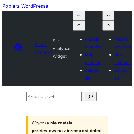
Pobierz WordPressa
Prześlij
Prześlij
Site
Plugin
wtyczkę
wtyczkę
Analytics
Directory
Moje
Moje
Widget
ulubione
ulubione
Zaloguj
Zaloguj
się
się
Szukaj
wtyczek
Wtyczka
nie została
przetestowana z trzema ostatnimi