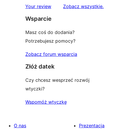
1-
recenzje
Your review
Zobacz wszystkie
.
gwiazdkowych
Wsparcie
Masz coś do dodania?
Potrzebujesz pomocy?
Zobacz forum wsparcia
Złóż datek
Czy chcesz wesprzeć rozwój
wtyczki?
Wspomóż wtyczkę
O nas
Prezentacja