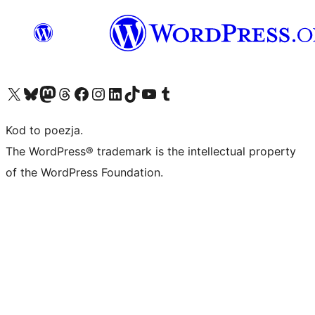
Odwiedź nasze konto X (dawniej Twitter)
Odwiedź nasze konto Bluesky
Odwiedź nasze konto na Mastodoncie
Odwiedź naszego Threadsa
Odwiedź naszego Facebooka
Odwiedź nasze konto na Instagramie
Odwiedź nasze konto na LinkedIn
Odwiedź naszego TikToka
Odwiedź nasz kanał YouTube
Odwiedź naszego Tumblra
Kod to poezja.
The WordPress® trademark is the intellectual property
of the WordPress Foundation.