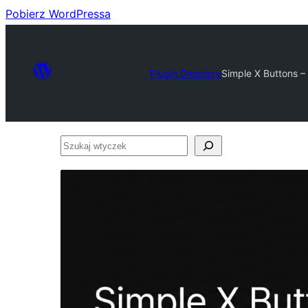
Pobierz WordPressa
Plugin Directory
Simple X Buttons –
Szukaj
wtyczek