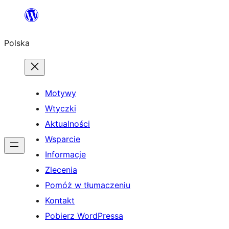
Przejdź
do
Polska
treści
Motywy
Wtyczki
Aktualności
Wsparcie
Informacje
Zlecenia
Pomóż w tłumaczeniu
Kontakt
Pobierz WordPressa