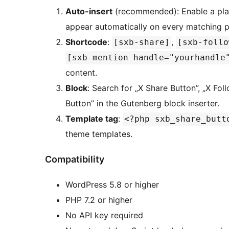
Auto-insert
(recommended): Enable a pla
appear automatically on every matching p
Shortcode
:
,
[sxb-share]
[sxb-follo
[sxb-mention handle="yourhandle
content.
Block
: Search for „X Share Button”, „X Fol
Button” in the Gutenberg block inserter.
Template tag
:
<?php sxb_share_butt
theme templates.
Compatibility
WordPress 5.8 or higher
PHP 7.2 or higher
No API key required