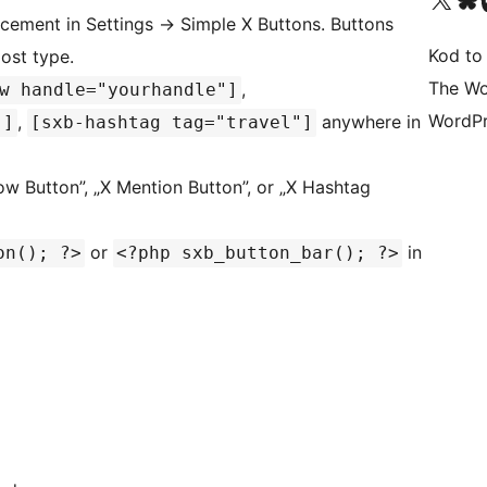
cement in Settings
→
Simple X Buttons. Buttons
Kod to
ost type.
The Wo
,
w handle="yourhandle"]
WordPr
,
anywhere in
"]
[sxb-hashtag tag="travel"]
low Button”, „X Mention Button”, or „X Hashtag
or
in
on(); ?>
<?php sxb_button_bar(); ?>