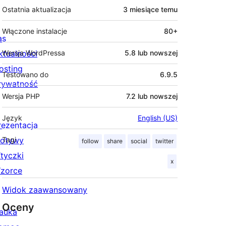
Ostatnia aktualizacja
3 miesiące
temu
Włączone instalacje
80+
as
ktualności
Wersja WordPressa
5.8 lub nowszej
osting
Testowano do
6.9.5
rywatność
Wersja PHP
7.2 lub nowszej
Język
English (US)
rezentacja
otywy
Tagi
follow
share
social
twitter
tyczki
x
zorce
Widok zaawansowany
Oceny
auka