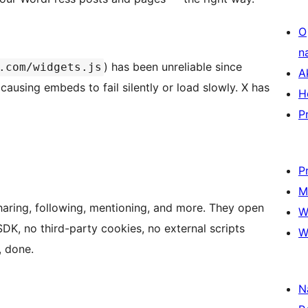
O
n
) has been unreliable since
.com/widgets.js
A
causing embeds to fail silently or load slowly. X has
H
P
P
M
haring, following, mentioning, and more. They open
W
DK, no third-party cookies, no external scripts
W
, done.
N