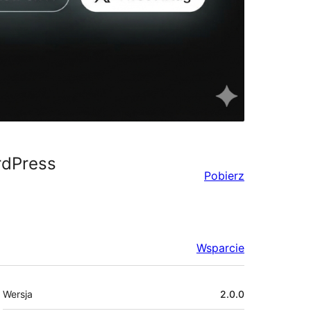
rdPress
Pobierz
Wsparcie
Meta
Wersja
2.0.0