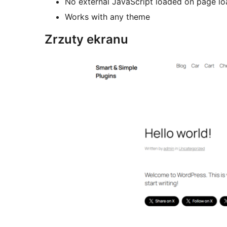
No external JavaScript loaded on page lo
Works with any theme
Zrzuty ekranu