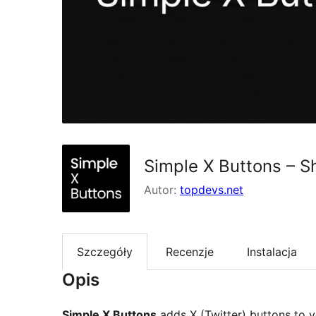
Simple X Buttons – S
Autor:
topdevs.net
Szczegóły
Recenzje
Instalacja
Opis
Simple X Buttons
adds X (Twitter) buttons to 