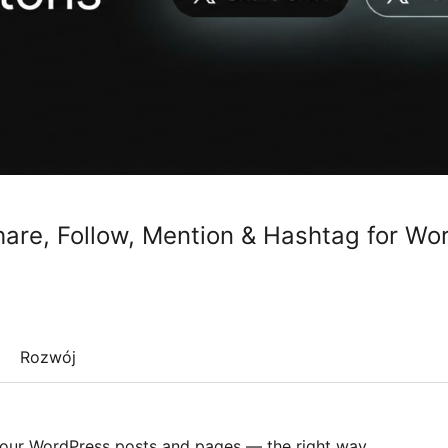
hare, Follow, Mention & Hashtag for Wo
Rozwój
your WordPress posts and pages — the right way.