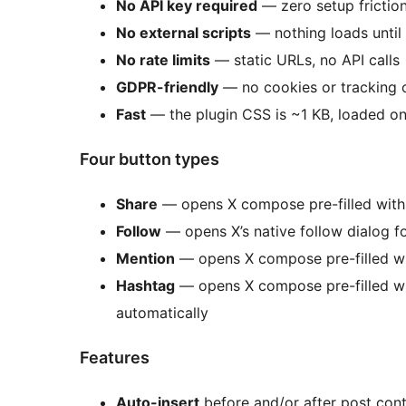
No API key required
— zero setup frictio
No external scripts
— nothing loads until 
No rate limits
— static URLs, no API calls
GDPR-friendly
— no cookies or tracking 
Fast
— the plugin CSS is ~1 KB, loaded on
Four button types
Share
— opens X compose pre-filled with t
Follow
— opens X’s native follow dialog f
Mention
— opens X compose pre-filled wi
Hashtag
— opens X compose pre-filled wit
automatically
Features
Auto-insert
before and/or after post con