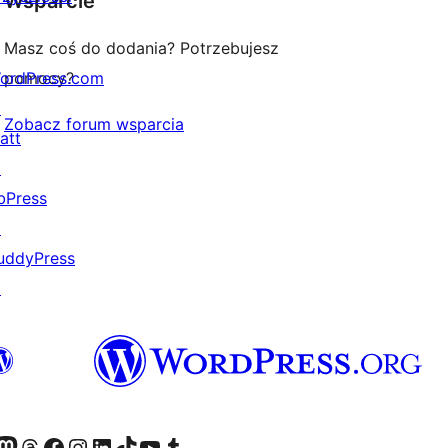
Wsparcie
Masz coś do dodania? Potrzebujesz
ordPress.com
pomocy?
↗
Zobacz forum wsparcia
att
↗
bPress
↗
uddyPress
↗
dawniej Twitter)
asze konto Bluesky
dwiedź nasze konto na Mastodoncie
Odwiedź naszego Threadsa
Odwiedź naszego Facebooka
Odwiedź nasze konto na Instagramie
Odwiedź nasze konto na LinkedIn
Odwiedź naszego TikToka
Odwiedź nasz kanał YouTube
Odwiedź naszego Tumblra