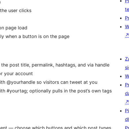
P
n
t
the user clicks
P
W
on page load
ly when a button is on the page
Z
he post title, permalink, hashtags, and via handle
si
or your account
W
th @yourhandle so visitors can tweet at you
P
h #yourtag; optionally pulls in the post’s own tags
d
P
d
tent — choose which buttons and which post types
P