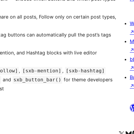
e on all posts, Follow only on certain post types,
W
g buttons can automatically pull the post’s tags
M
ntion, and Hashtag blocks with live editor
b
,
,
ollow]
[sxb-mention]
[sxb-hashtag]
B
and
for theme developers
)
sxb_button_bar()
st
Odwiedź nasze konto X (
Odwiedź n
O