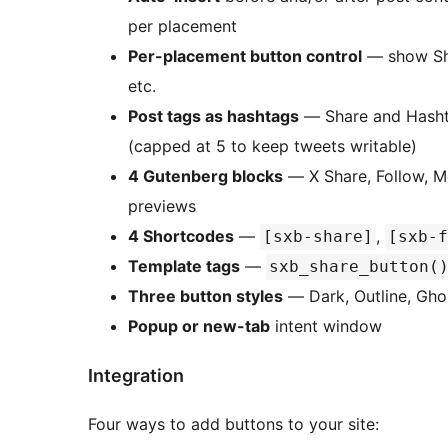
per placement
Per-placement button control
— show Shar
etc.
Post tags as hashtags
— Share and Hashta
(capped at 5 to keep tweets writable)
4 Gutenberg blocks
— X Share, Follow, Me
previews
4 Shortcodes
—
,
[sxb-share]
[sxb-f
Template tags
—
sxb_share_button(
Three button styles
— Dark, Outline, Gho
Popup or new-tab
intent window
Integration
Four ways to add buttons to your site: