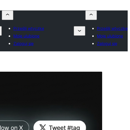
Prześlij wtyczkę
Prześlij wtyczkę
Moje ulubione
Moje ulubione
Zaloguj się
Zaloguj się