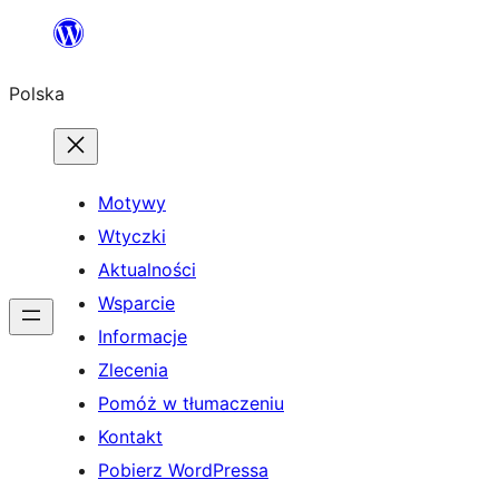
Przejdź
do
Polska
treści
Motywy
Wtyczki
Aktualności
Wsparcie
Informacje
Zlecenia
Pomóż w tłumaczeniu
Kontakt
Pobierz WordPressa