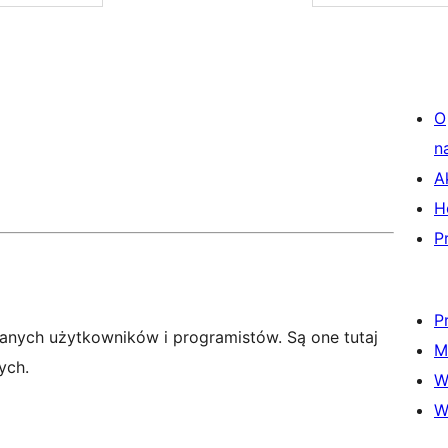
O
n
A
H
P
P
anych użytkowników i programistów. Są one tutaj
M
ych.
W
W