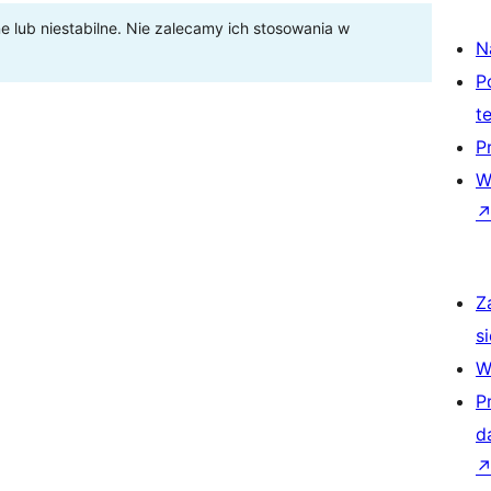
lub niestabilne. Nie zalecamy ich stosowania w
N
P
t
P
W
Z
si
W
P
d