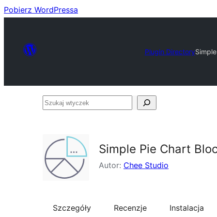
Pobierz WordPressa
Plugin Directory
Simple
Szukaj
wtyczek
Simple Pie Chart Blo
Autor:
Chee Studio
Szczegóły
Recenzje
Instalacja