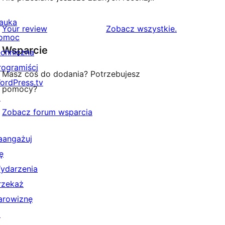
auka
recenzje
Your review
Zobacz wszystkie
.
omoc
Wsparcie
echniczna
rogramiści
Masz coś do dodania? Potrzebujesz
ordPress.tv
pomocy?
↗
Zobacz forum wsparcia
aangażuj
ę
ydarzenia
rzekaż
arowiznę
↗