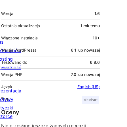
Meta
Wersja
1.6
Ostatnia aktualizacja
1 rok
temu
Włączone instalacje
10+
as
ktualności
Wersja WordPressa
6.1 lub nowszej
osting
Testowano do
6.8.6
rywatność
Wersja PHP
7.0 lub nowszej
Język
English (US)
rezentacja
otywy
Tag
pie chart
tyczki
Oceny
zorce
Nie przesłano jeszcze żadnych recenzji.