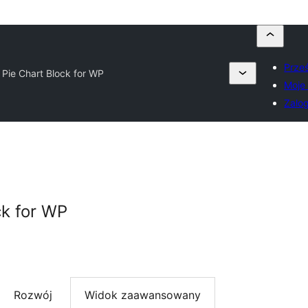
Prześ
 Pie Chart Block for WP
Moje 
Zalog
ck for WP
Rozwój
Widok zaawansowany