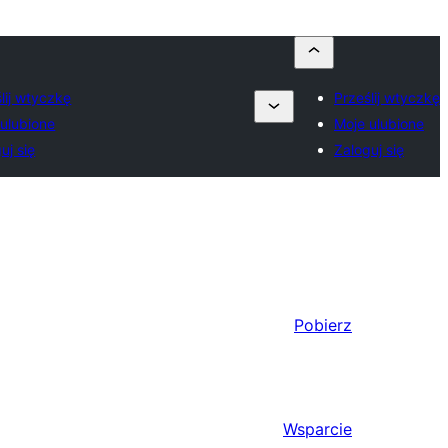
lij wtyczkę
Prześlij wtyczkę
ulubione
Moje ulubione
uj się
Zaloguj się
Pobierz
Wsparcie