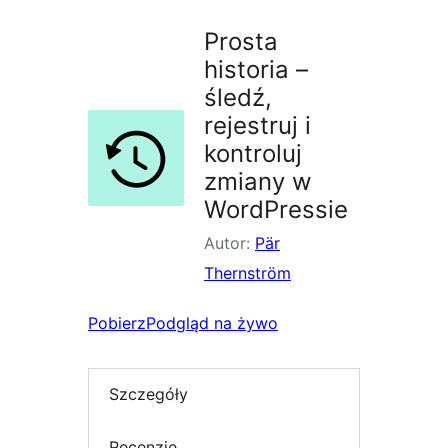
Prosta
historia –
śledź,
rejestruj i
kontroluj
zmiany w
WordPressie
Autor:
Pär
Thernström
Pobierz
Podgląd na żywo
Szczegóły
Recenzje