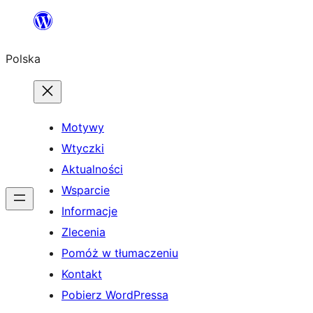
Przejdź
do
Polska
treści
Motywy
Wtyczki
Aktualności
Wsparcie
Informacje
Zlecenia
Pomóż w tłumaczeniu
Kontakt
Pobierz WordPressa