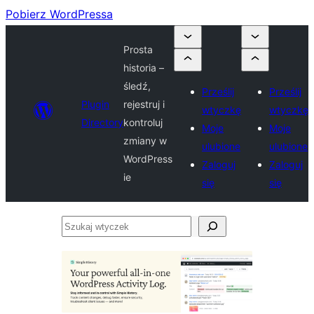
Pobierz WordPressa
Prosta
historia –
śledź,
Prześlij
Prześlij
Plugin
rejestruj i
wtyczkę
wtyczkę
Directory
kontroluj
Moje
Moje
zmiany w
ulubione
ulubione
WordPress
Zaloguj
Zaloguj
ie
się
się
Szukaj
wtyczek