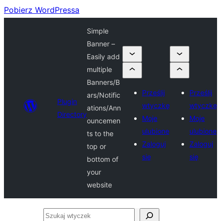
Pobierz WordPressa
Simple
Banner –
Easily add
multiple
Banners/B
Prześlij
Prześlij
ars/Notific
Plugin
wtyczkę
wtyczkę
ations/Ann
Directory
Moje
Moje
ouncemen
ulubione
ulubione
ts to the
Zaloguj
Zaloguj
top or
się
się
bottom of
your
website
Szukaj