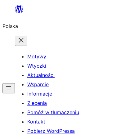
Przejdź
do
Polska
treści
Motywy
Wtyczki
Aktualności
Wsparcie
Informacje
Zlecenia
Pomóż w tłumaczeniu
Kontakt
Pobierz WordPressa