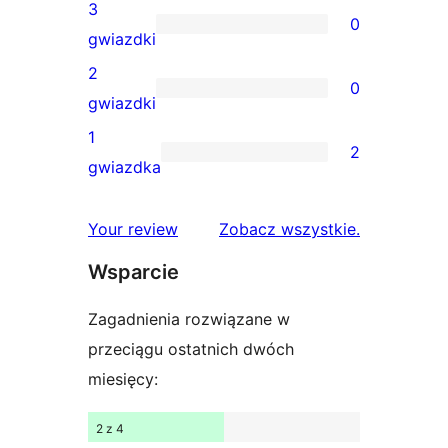
recenzji
3
0
4-
0
gwiazdki
gwiazdkowych
recenzji
2
0
3-
0
gwiazdki
gwiazdkowych
recenzji
1
2
2-
2
gwiazdka
gwiazdkowych
recenzje
1-
recenzje
Your review
Zobacz wszystkie
.
gwiazdkowe
Wsparcie
Zagadnienia rozwiązane w
przeciągu ostatnich dwóch
miesięcy:
2 z 4