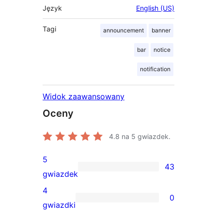
Język
English (US)
Tagi
announcement
banner
bar
notice
notification
Widok zaawansowany
Oceny
4.8
na 5 gwiazdek.
5
43
43
gwiazdek
recenzje
4
0
5-
0
gwiazdki
gwiazdkowe