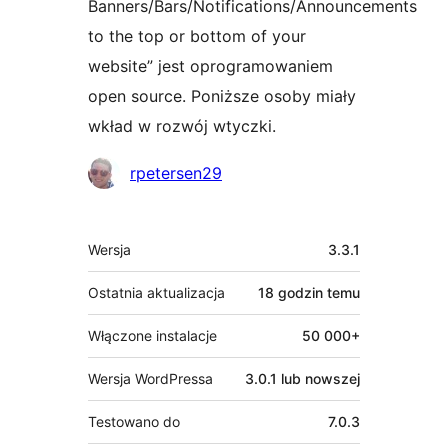
Banners/Bars/Notifications/Announcements
to the top or bottom of your
website” jest oprogramowaniem
open source. Poniższe osoby miały
wkład w rozwój wtyczki.
Zaangażowani
rpetersen29
Meta
Wersja
3.3.1
Ostatnia aktualizacja
18 godzin
temu
Włączone instalacje
50 000+
Wersja WordPressa
3.0.1 lub nowszej
Testowano do
7.0.3