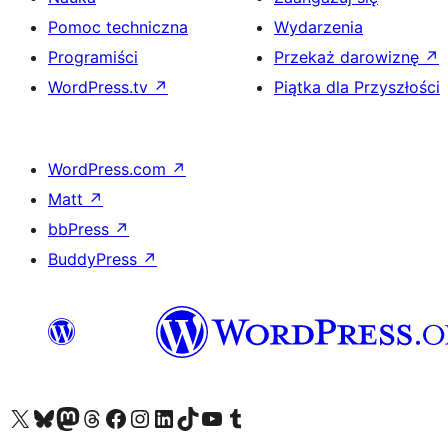
Pomoc techniczna
Wydarzenia
Programiści
Przekaż darowiznę
↗
WordPress.tv
↗
Piątka dla Przyszłości
WordPress.com
↗
Matt
↗
bbPress
↗
BuddyPress
↗
Odwiedź nasze konto X (dawniej Twitter)
Odwiedź nasze konto Bluesky
Odwiedź nasze konto na Mastodoncie
Odwiedź naszego Threadsa
Odwiedź naszego Facebooka
Odwiedź nasze konto na Instagramie
Odwiedź nasze konto na LinkedIn
Odwiedź naszego TikToka
Odwiedź nasz kanał YouTube
Odwiedź naszego Tumblra