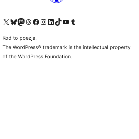
Odwiedź nasze konto X (dawniej Twitter)
Odwiedź nasze konto Bluesky
Odwiedź nasze konto na Mastodoncie
Odwiedź naszego Threadsa
Odwiedź naszego Facebooka
Odwiedź nasze konto na Instagramie
Odwiedź nasze konto na LinkedIn
Odwiedź naszego TikToka
Odwiedź nasz kanał YouTube
Odwiedź naszego Tumblra
Kod to poezja.
The WordPress® trademark is the intellectual property
of the WordPress Foundation.