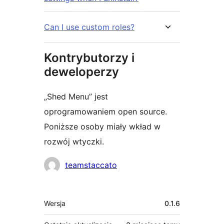
Can I use custom roles?
Kontrybutorzy i
deweloperzy
„Shed Menu” jest
oprogramowaniem open source.
Poniższe osoby miały wkład w
rozwój wtyczki.
Zaangażowani
teamstaccato
Meta
Wersja
0.1.6