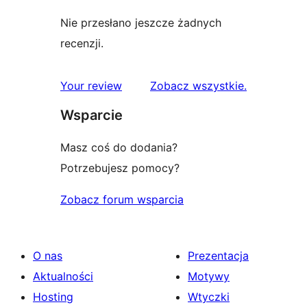
Nie przesłano jeszcze żadnych
recenzji.
recenzje
Your review
Zobacz wszystkie
.
Wsparcie
Masz coś do dodania?
Potrzebujesz pomocy?
Zobacz forum wsparcia
O nas
Prezentacja
Aktualności
Motywy
Hosting
Wtyczki