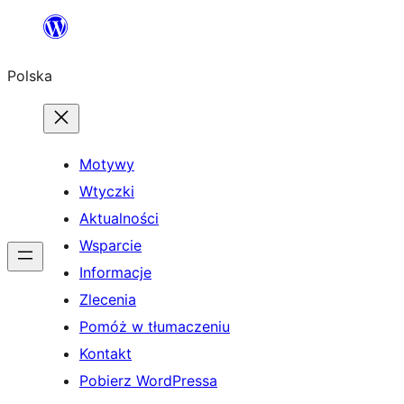
Przejdź
do
Polska
treści
Motywy
Wtyczki
Aktualności
Wsparcie
Informacje
Zlecenia
Pomóż w tłumaczeniu
Kontakt
Pobierz WordPressa