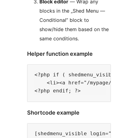
Block editor
— Wrap any
blocks in the „Shed Menu —
Conditional” block to
show/hide them based on the
same conditions.
Helper function example
<?php if ( shedmenu_visible( [ 'lo
    <li><a href="/mypage/">My Page
Shortcode example
[shedmenu_visible login="in" star