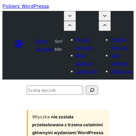
Pobierz WordPressa
Prześlij
Prześlij
Plugin
Scri
wtyczkę
wtyczkę
Directory
blio
Moje
Moje
ulubione
ulubione
Zaloguj się
Zaloguj się
Szukaj
wtyczek
Wtyczka
nie została
przetestowana z trzema ostatnimi
głównymi wydaniami WordPressa
.