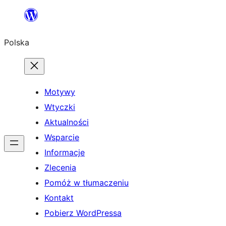
Przejdź
do
Polska
treści
Motywy
Wtyczki
Aktualności
Wsparcie
Informacje
Zlecenia
Pomóż w tłumaczeniu
Kontakt
Pobierz WordPressa