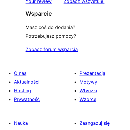
recenzje
Your review
Zobacz wszystkie
.
Wsparcie
Masz coś do dodania?
Potrzebujesz pomocy?
Zobacz forum wsparcia
O nas
Prezentacja
Aktualności
Motywy
Hosting
Wtyczki
Prywatność
Wzorce
Nauka
Zaangażuj się