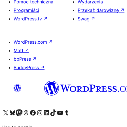
Pomoc techniczna
Wydarzenia
Programiści
Przekaż darowiznę
↗
WordPress.tv
↗
Swag
↗
WordPress.com
↗
Matt
↗
bbPress
↗
BuddyPress
↗
Odwiedź nasze konto X (dawniej Twitter)
Odwiedź nasze konto Bluesky
Odwiedź nasze konto na Mastodoncie
Odwiedź naszego Threadsa
Odwiedź naszego Facebooka
Odwiedź nasze konto na Instagramie
Odwiedź nasze konto na LinkedIn
Odwiedź naszego TikToka
Odwiedź nasz kanał YouTube
Odwiedź naszego Tumblra