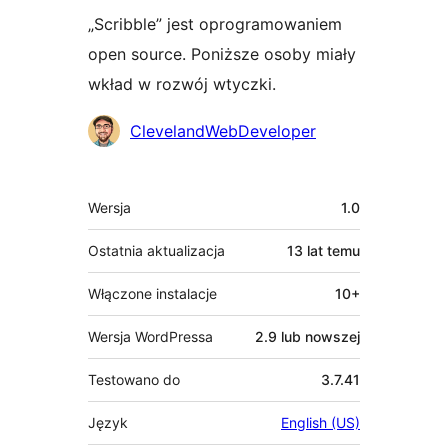
„Scribble” jest oprogramowaniem
open source. Poniższe osoby miały
wkład w rozwój wtyczki.
Zaangażowani
ClevelandWebDeveloper
Meta
Wersja
1.0
Ostatnia aktualizacja
13 lat
temu
Włączone instalacje
10+
Wersja WordPressa
2.9 lub nowszej
Testowano do
3.7.41
Język
English (US)