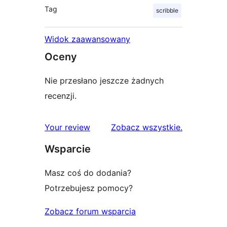
Tag
scribble
Widok zaawansowany
Oceny
Nie przesłano jeszcze żadnych
recenzji.
recenzje
Your review
Zobacz wszystkie
.
Wsparcie
Masz coś do dodania?
Potrzebujesz pomocy?
Zobacz forum wsparcia