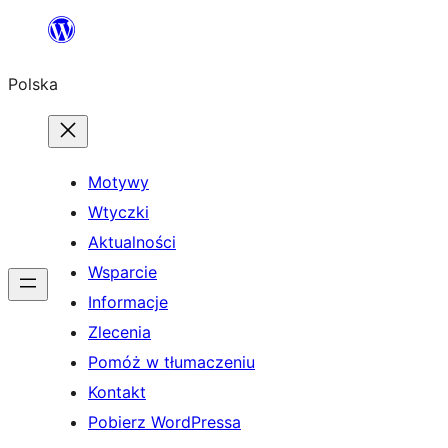
Przejdź
do
Polska
treści
Motywy
Wtyczki
Aktualności
Wsparcie
Informacje
Zlecenia
Pomóż w tłumaczeniu
Kontakt
Pobierz WordPressa