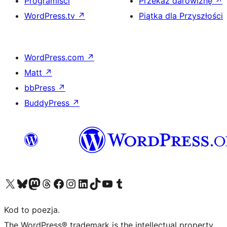
Programiści
Przekaż darowiznę
↗
WordPress.tv
↗
Piątka dla Przyszłości
WordPress.com
↗
Matt
↗
bbPress
↗
BuddyPress
↗
Odwiedź nasze konto X (dawniej Twitter)
Odwiedź nasze konto Bluesky
Odwiedź nasze konto na Mastodoncie
Odwiedź naszego Threadsa
Odwiedź naszego Facebooka
Odwiedź nasze konto na Instagramie
Odwiedź nasze konto na LinkedIn
Odwiedź naszego TikToka
Odwiedź nasz kanał YouTube
Odwiedź naszego Tumblra
Kod to poezja.
The WordPress® trademark is the intellectual property