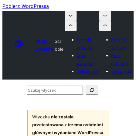
Pobierz WordPressa
Prześlij
Prześlij
Plugin
Scri
wtyczkę
wtyczkę
Directory
bble
Moje
Moje
ulubione
ulubione
Zaloguj się
Zaloguj się
Szukaj
wtyczek
Wtyczka
nie została
przetestowana z trzema ostatnimi
głównymi wydaniami WordPressa
.