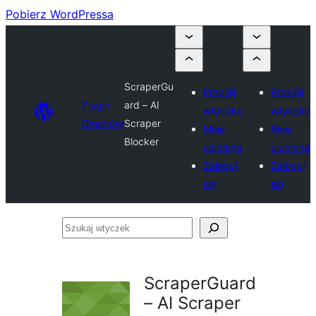
Pobierz WordPressa
ScraperGu
Prześlij
Prześlij
Plugin
ard – AI
wtyczkę
wtyczkę
Directory
Scraper
Moje
Moje
Blocker
ulubione
ulubione
Zaloguj
Zaloguj
się
się
Szukaj
wtyczek
ScraperGuard
– AI Scraper