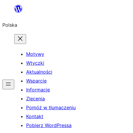
Przejdź
do
Polska
treści
Motywy
Wtyczki
Aktualności
Wsparcie
Informacje
Zlecenia
Pomóż w tłumaczeniu
Kontakt
Pobierz WordPressa