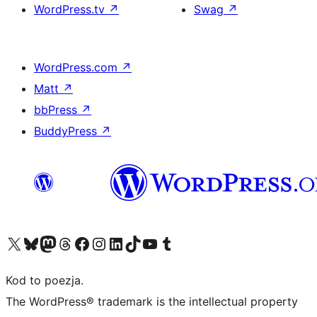
WordPress.tv
↗
Swag
↗
WordPress.com
↗
Matt
↗
bbPress
↗
BuddyPress
↗
Odwiedź nasze konto X (dawniej Twitter)
Odwiedź nasze konto Bluesky
Odwiedź nasze konto na Mastodoncie
Odwiedź naszego Threadsa
Odwiedź naszego Facebooka
Odwiedź nasze konto na Instagramie
Odwiedź nasze konto na LinkedIn
Odwiedź naszego TikToka
Odwiedź nasz kanał YouTube
Odwiedź naszego Tumblra
Kod to poezja.
The WordPress® trademark is the intellectual property