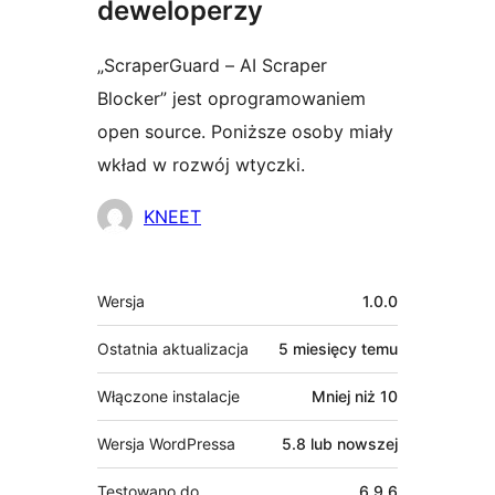
deweloperzy
„ScraperGuard – AI Scraper
Blocker” jest oprogramowaniem
open source. Poniższe osoby miały
wkład w rozwój wtyczki.
Zaangażowani
KNEET
Meta
Wersja
1.0.0
Ostatnia aktualizacja
5 miesięcy
temu
Włączone instalacje
Mniej niż 10
Wersja WordPressa
5.8 lub nowszej
Testowano do
6.9.6