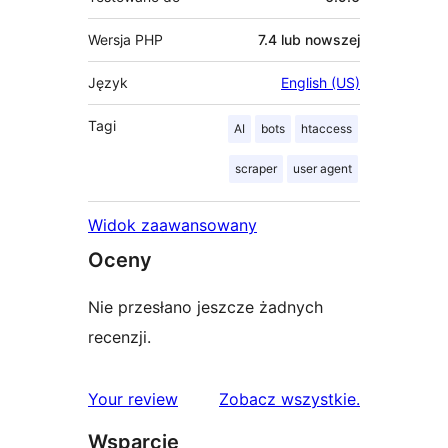
Wersja PHP
7.4 lub nowszej
Język
English (US)
Tagi
AI
bots
htaccess
scraper
user agent
Widok zaawansowany
Oceny
Nie przesłano jeszcze żadnych
recenzji.
recenzje
Your review
Zobacz wszystkie
.
Wsparcie