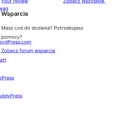
recenzje
Your review
Zobacz wszystkie
.
wag
gwiazdkowych
Wsparcie
↗
Masz coś do dodania? Potrzebujesz
pomocy?
ordPress.com
Zobacz forum wsparcia
↗
att
↗
bPress
↗
uddyPress
↗