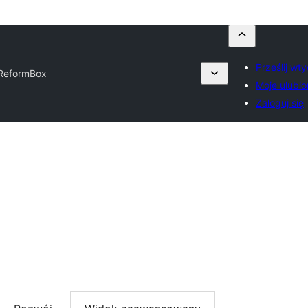
Prześlij wt
ReformBox
Moje ulubi
Zaloguj się