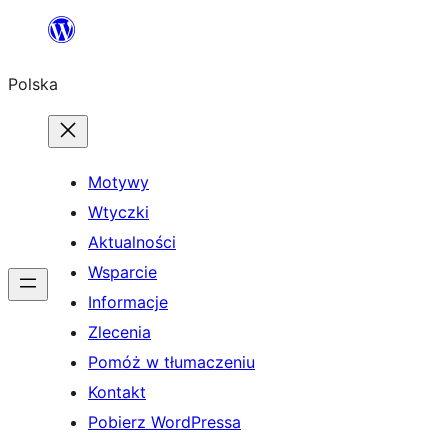
Przejdź
do
Polska
treści
Motywy
Wtyczki
Aktualności
Wsparcie
Informacje
Zlecenia
Pomóż w tłumaczeniu
Kontakt
Pobierz WordPressa