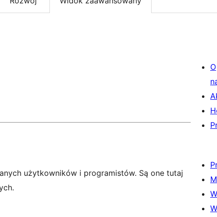
Rozwój
Widok zaawansowany
O
n
A
H
P
P
anych użytkowników i programistów. Są one tutaj
M
ych.
W
W