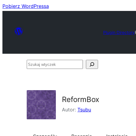
Pobierz WordPressa
Plugin Directory
Szukaj
wtyczek
ReformBox
Autor:
Tsubu