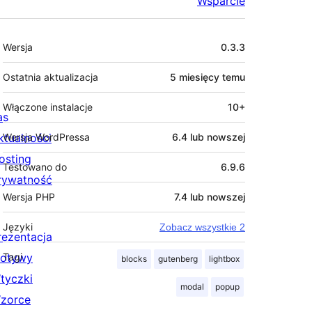
Wsparcie
Meta
Wersja
0.3.3
Ostatnia aktualizacja
5 miesięcy
temu
Włączone instalacje
10+
as
ktualności
Wersja WordPressa
6.4 lub nowszej
osting
Testowano do
6.9.6
rywatność
Wersja PHP
7.4 lub nowszej
Języki
Zobacz wszystkie 2
rezentacja
otywy
Tagi
blocks
gutenberg
lightbox
tyczki
modal
popup
zorce