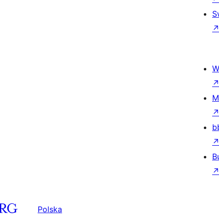
S
W
M
b
B
Polska