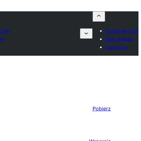
yczkę
Prześlij wtyczkę
one
Moje ulubione
Zaloguj się
Pobierz