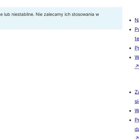
lub niestabilne. Nie zalecamy ich stosowania w
N
P
t
P
W
Z
si
W
P
d