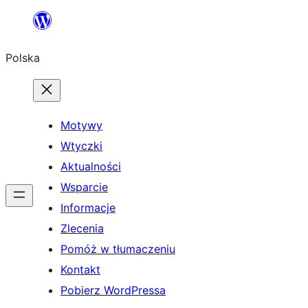
Przejdź
do
Polska
treści
Motywy
Wtyczki
Aktualności
Wsparcie
Informacje
Zlecenia
Pomóż w tłumaczeniu
Kontakt
Pobierz WordPressa