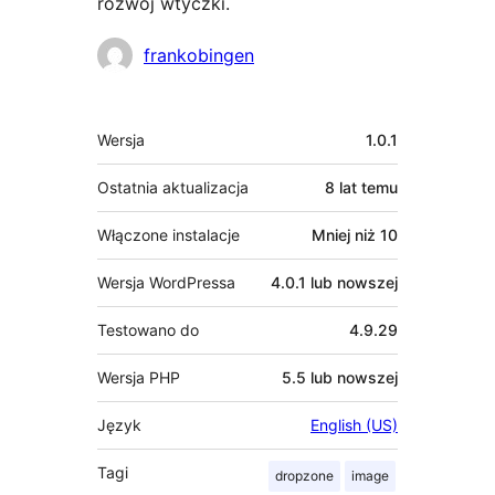
rozwój wtyczki.
Zaangażowani
frankobingen
Meta
Wersja
1.0.1
Ostatnia aktualizacja
8 lat
temu
Włączone instalacje
Mniej niż 10
Wersja WordPressa
4.0.1 lub nowszej
Testowano do
4.9.29
Wersja PHP
5.5 lub nowszej
Język
English (US)
Tagi
dropzone
image