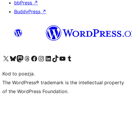
bbPress
↗
BuddyPress
↗
Odwiedź nasze konto X (dawniej Twitter)
Odwiedź nasze konto Bluesky
Odwiedź nasze konto na Mastodoncie
Odwiedź naszego Threadsa
Odwiedź naszego Facebooka
Odwiedź nasze konto na Instagramie
Odwiedź nasze konto na LinkedIn
Odwiedź naszego TikToka
Odwiedź nasz kanał YouTube
Odwiedź naszego Tumblra
Kod to poezja.
The WordPress® trademark is the intellectual property
of the WordPress Foundation.