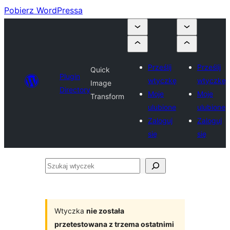
Pobierz WordPressa
Prześlij
Prześlij
Quick
Plugin
wtyczkę
wtyczkę
Image
Directory
Moje
Moje
Transform
ulubione
ulubione
Zaloguj
Zaloguj
się
się
Szukaj
wtyczek
Wtyczka
nie została
przetestowana z trzema ostatnimi