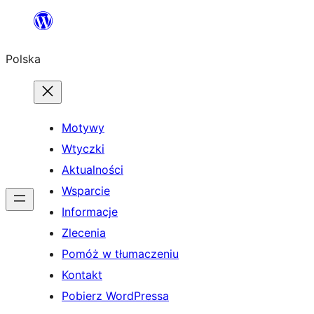
Przejdź
do
Polska
treści
Motywy
Wtyczki
Aktualności
Wsparcie
Informacje
Zlecenia
Pomóż w tłumaczeniu
Kontakt
Pobierz WordPressa