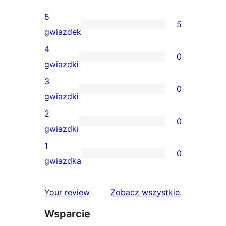
5
5
5
gwiazdek
recenzji
4
0
5-
0
gwiazdki
gwiazdkowych
recenzji
3
0
4-
0
gwiazdki
gwiazdkowych
recenzji
2
0
3-
0
gwiazdki
gwiazdkowych
recenzji
1
0
2-
0
gwiazdka
gwiazdkowych
recenzji
1-
recenzje
Your review
Zobacz wszystkie
.
gwiazdkowych
Wsparcie