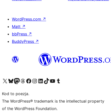
WordPress.com
↗
Matt
↗
bbPress
↗
BuddyPress
↗
Odwiedź nasze konto X (dawniej Twitter)
Odwiedź nasze konto Bluesky
Odwiedź nasze konto na Mastodoncie
Odwiedź naszego Threadsa
Odwiedź naszego Facebooka
Odwiedź nasze konto na Instagramie
Odwiedź nasze konto na LinkedIn
Odwiedź naszego TikToka
Odwiedź nasz kanał YouTube
Odwiedź naszego Tumblra
Kod to poezja.
The WordPress® trademark is the intellectual property
of the WordPress Foundation.