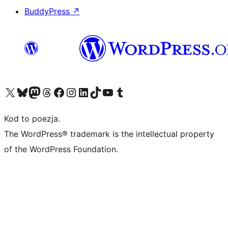
BuddyPress
↗
Odwiedź nasze konto X (dawniej Twitter)
Odwiedź nasze konto Bluesky
Odwiedź nasze konto na Mastodoncie
Odwiedź naszego Threadsa
Odwiedź naszego Facebooka
Odwiedź nasze konto na Instagramie
Odwiedź nasze konto na LinkedIn
Odwiedź naszego TikToka
Odwiedź nasz kanał YouTube
Odwiedź naszego Tumblra
Kod to poezja.
The WordPress® trademark is the intellectual property
of the WordPress Foundation.