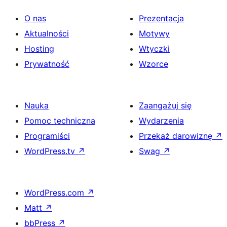
O nas
Prezentacja
Aktualności
Motywy
Hosting
Wtyczki
Prywatność
Wzorce
Nauka
Zaangażuj się
Pomoc techniczna
Wydarzenia
Programiści
Przekaż darowiznę
↗
WordPress.tv
↗
Swag
↗
WordPress.com
↗
Matt
↗
bbPress
↗