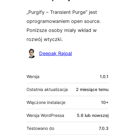
„Purgify – Transient Purge” jest
oprogramowaniem open source.
Poniższe osoby miały wkład w
rozwój wtyczki.
Zaangażowani
Deepak Rajpal
Meta
Wersja
1.0.1
Ostatnia aktualizacja
2 miesiące
temu
Włączone instalacje
10+
Wersja WordPressa
5.6 lub nowszej
Testowano do
7.0.3