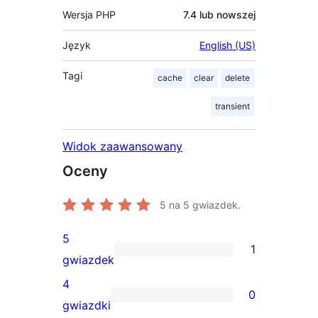
Wersja PHP
7.4 lub nowszej
Język
English (US)
Tagi
cache
clear
delete
transient
Widok zaawansowany
Oceny
5
na 5 gwiazdek.
5
1
1
gwiazdek
recenzja
4
0
5-
0
gwiazdki