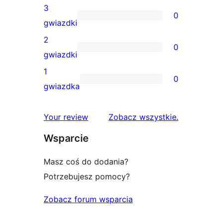
gwiazdkowa
recenzji
3
0
4-
0
gwiazdki
gwiazdkowych
recenzji
2
0
3-
0
gwiazdki
gwiazdkowych
recenzji
1
0
2-
0
gwiazdka
gwiazdkowych
recenzji
1-
recenzje
Your review
Zobacz wszystkie
.
gwiazdkowych
Wsparcie
Masz coś do dodania?
Potrzebujesz pomocy?
Zobacz forum wsparcia