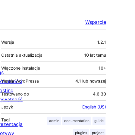
Wsparcie
Meta
Wersja
1.2.1
Ostatnia aktualizacja
10 lat
temu
Włączone instalacje
10+
as
ktualności
Wersja WordPressa
4.1 lub nowszej
osting
Testowano do
4.6.30
rywatność
Język
English (US)
Tagi
admin
documentation
guide
rezentacja
otywy
plugins
project