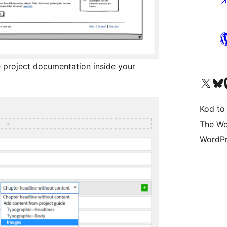
project documentation inside your
Odwiedź nasze konto X (
Odwiedź n
O
Kod to
The Wo
WordPr