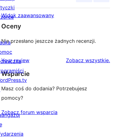
tyczki
Widok zaawansowany
zorce
Oceny
Nie przesłano jeszcze żadnych recenzji.
auka
omoc
recenzje
Your review
Zobacz wszystkie
.
echniczna
rogramiści
Wsparcie
ordPress.tv
Masz coś do dodania? Potrzebujesz
↗
pomocy?
Zobacz forum wsparcia
aangażuj
ę
ydarzenia