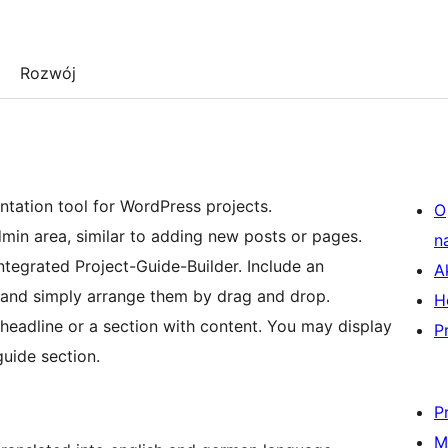
Rozwój
ntation tool for WordPress projects.
O
min area, similar to adding new posts or pages.
n
integrated Project-Guide-Builder. Include an
A
n and simply arrange them by drag and drop.
H
headline or a section with content. You may display
P
guide section.
P
M