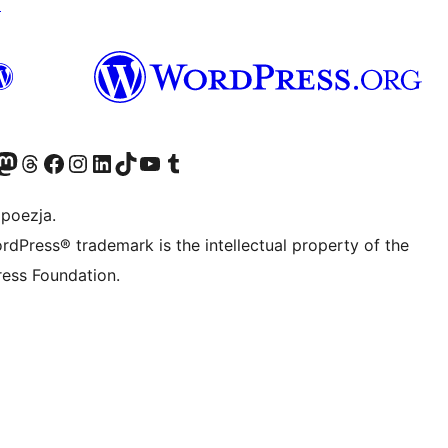
↗
dawniej Twitter)
asze konto Bluesky
dwiedź nasze konto na Mastodoncie
Odwiedź naszego Threadsa
Odwiedź naszego Facebooka
Odwiedź nasze konto na Instagramie
Odwiedź nasze konto na LinkedIn
Odwiedź naszego TikToka
Odwiedź nasz kanał YouTube
Odwiedź naszego Tumblra
 poezja.
rdPress® trademark is the intellectual property of the
ess Foundation.