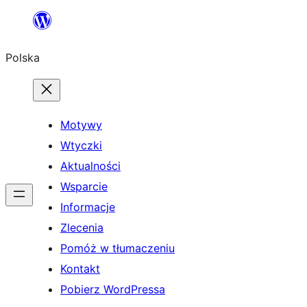
Przejdź
do
Polska
treści
Motywy
Wtyczki
Aktualności
Wsparcie
Informacje
Zlecenia
Pomóż w tłumaczeniu
Kontakt
Pobierz WordPressa