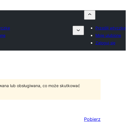
tyczkę
Prześlij wtyczkę
one
Moje ulubione
Zaloguj się
ywana lub obsługiwana, co może skutkować
Pobierz