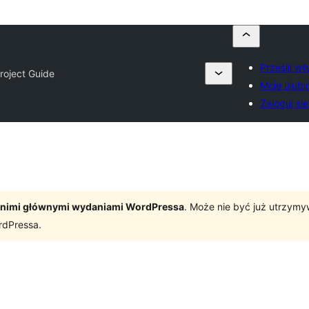
Prześlij w
roject Guide
Moje ulubi
Zaloguj się
tatnimi głównymi wydaniami WordPressa
. Może nie być już utrzym
rdPressa.