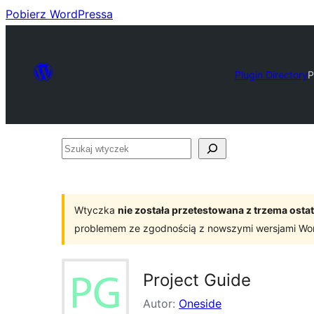
Pobierz WordPressa
Plugin Directory
P
Szukaj
wtyczek
Wtyczka
nie została przetestowana z trzema os
problemem ze zgodnością z nowszymi wersjami Wo
Project Guide
Autor:
Oneside