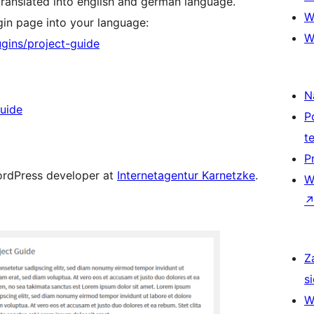
y translated into english and german language.
W
ugin page into your language:
W
ugins/project-guide
N
guide
P
t
P
WordPress developer at
Internetagentur Karnetzke
.
W
Z
si
W