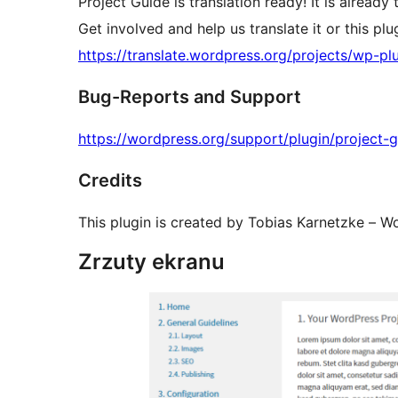
Project Guide is translation ready! It is alread
Get involved and help us translate it or this pl
https://translate.wordpress.org/projects/wp-pl
Bug-Reports and Support
https://wordpress.org/support/plugin/project-
Credits
This plugin is created by Tobias Karnetzke – 
Zrzuty ekranu