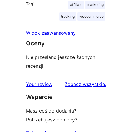
Tagi
affiliate
marketing
tracking
woocommerce
Widok zaawansowany
Oceny
Nie przesłano jeszcze żadnych
recenzji.
recenzje
Your review
Zobacz wszystkie
.
Wsparcie
Masz coś do dodania?
Potrzebujesz pomocy?