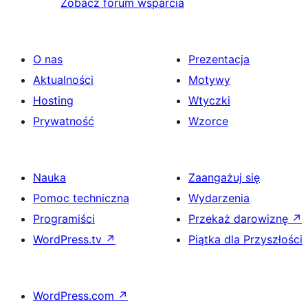
Zobacz forum wsparcia
O nas
Prezentacja
Aktualności
Motywy
Hosting
Wtyczki
Prywatność
Wzorce
Nauka
Zaangażuj się
Pomoc techniczna
Wydarzenia
Programiści
Przekaż darowiznę
↗
WordPress.tv
↗
Piątka dla Przyszłości
WordPress.com
↗