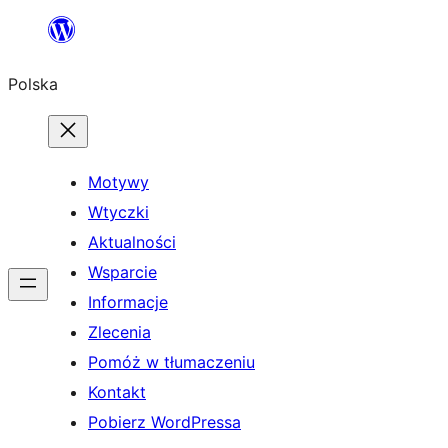
Przejdź
do
Polska
treści
Motywy
Wtyczki
Aktualności
Wsparcie
Informacje
Zlecenia
Pomóż w tłumaczeniu
Kontakt
Pobierz WordPressa