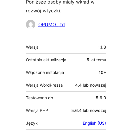
Poniższe osoby miały wkład w
rozwój wtyczki.
Zaangażowani
OPUMO Ltd
Meta
Wersja
1.1.3
Ostatnia aktualizacja
5 lat
temu
Włączone instalacje
10+
Wersja WordPressa
4.4 lub nowszej
Testowano do
5.6.0
Wersja PHP
5.6.4 lub nowszej
Język
English (US)