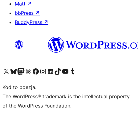
Matt
↗
bbPress
↗
BuddyPress
↗
Odwiedź nasze konto X (dawniej Twitter)
Odwiedź nasze konto Bluesky
Odwiedź nasze konto na Mastodoncie
Odwiedź naszego Threadsa
Odwiedź naszego Facebooka
Odwiedź nasze konto na Instagramie
Odwiedź nasze konto na LinkedIn
Odwiedź naszego TikToka
Odwiedź nasz kanał YouTube
Odwiedź naszego Tumblra
Kod to poezja.
The WordPress® trademark is the intellectual property
of the WordPress Foundation.