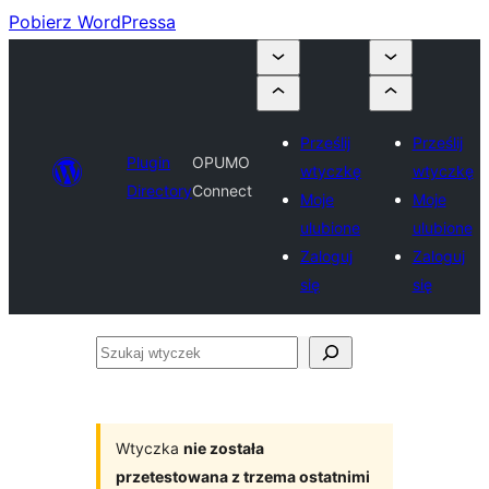
Pobierz WordPressa
Prześlij
Prześlij
Plugin
OPUMO
wtyczkę
wtyczkę
Directory
Connect
Moje
Moje
ulubione
ulubione
Zaloguj
Zaloguj
się
się
Szukaj
wtyczek
Wtyczka
nie została
przetestowana z trzema ostatnimi