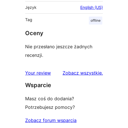
Język
English (US)
Tag
offline
Oceny
Nie przesłano jeszcze żadnych
recenzji.
recenzje
Your review
Zobacz wszystkie
.
Wsparcie
Masz coś do dodania?
Potrzebujesz pomocy?
Zobacz forum wsparcia