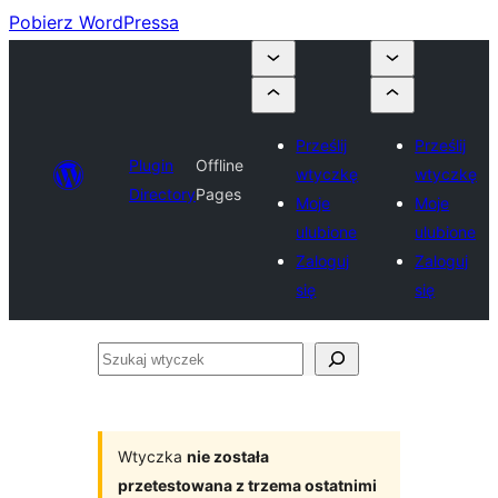
Pobierz WordPressa
Prześlij
Prześlij
Plugin
Offline
wtyczkę
wtyczkę
Directory
Pages
Moje
Moje
ulubione
ulubione
Zaloguj
Zaloguj
się
się
Szukaj
wtyczek
Wtyczka
nie została
przetestowana z trzema ostatnimi