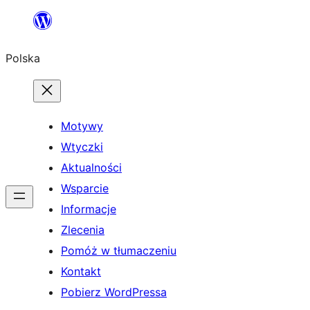
Przejdź
do
Polska
treści
Motywy
Wtyczki
Aktualności
Wsparcie
Informacje
Zlecenia
Pomóż w tłumaczeniu
Kontakt
Pobierz WordPressa