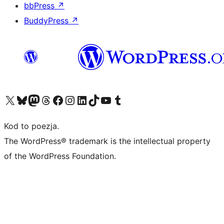
bbPress
↗
BuddyPress
↗
Odwiedź nasze konto X (dawniej Twitter)
Odwiedź nasze konto Bluesky
Odwiedź nasze konto na Mastodoncie
Odwiedź naszego Threadsa
Odwiedź naszego Facebooka
Odwiedź nasze konto na Instagramie
Odwiedź nasze konto na LinkedIn
Odwiedź naszego TikToka
Odwiedź nasz kanał YouTube
Odwiedź naszego Tumblra
Kod to poezja.
The WordPress® trademark is the intellectual property
of the WordPress Foundation.