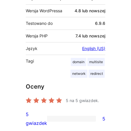
Wersja WordPressa
4.8 lub nowszej
Testowano do
6.9.6
Wersja PHP
7.4 lub nowszej
Język
English (US)
Tagi
domain
multisite
network
redirect
Oceny
5
na 5 gwiazdek.
5
5
5
gwiazdek