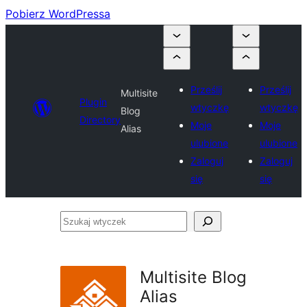
Pobierz WordPressa
Prześlij
Prześlij
Multisite
Plugin
wtyczkę
wtyczkę
Blog
Directory
Moje
Moje
Alias
ulubione
ulubione
Zaloguj
Zaloguj
się
się
Szukaj
wtyczek
Multisite Blog
Alias