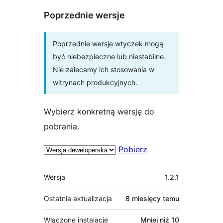
Poprzednie wersje
Poprzednie wersje wtyczek mogą
być niebezpieczne lub niestabilne.
Nie zalecamy ich stosowania w
witrynach produkcyjnych.
Wybierz konkretną wersję do
pobrania.
Pobierz
Meta
Wersja
1.2.1
Ostatnia aktualizacja
8 miesięcy
temu
Włączone instalacje
Mniej niż 10