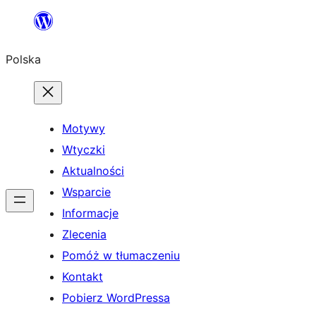
Przejdź
do
Polska
treści
Motywy
Wtyczki
Aktualności
Wsparcie
Informacje
Zlecenia
Pomóż w tłumaczeniu
Kontakt
Pobierz WordPressa