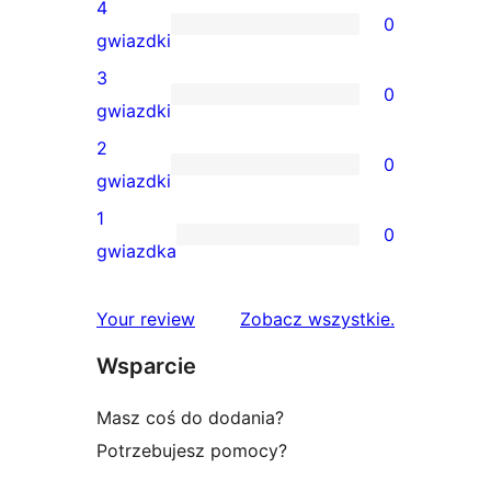
recenzji
4
0
5-
0
gwiazdki
gwiazdkowych
recenzji
3
0
4-
0
gwiazdki
gwiazdkowych
recenzji
2
0
3-
0
gwiazdki
gwiazdkowych
recenzji
1
0
2-
0
gwiazdka
gwiazdkowych
recenzji
1-
recenzje
Your review
Zobacz wszystkie
.
gwiazdkowych
Wsparcie
Masz coś do dodania?
Potrzebujesz pomocy?