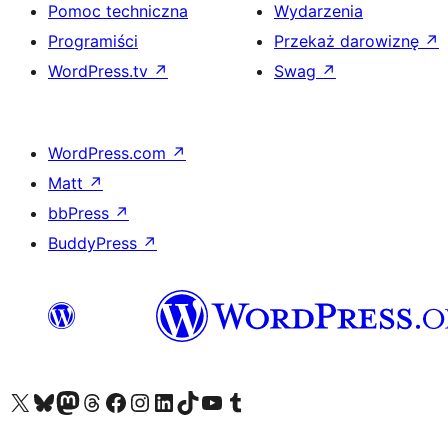
Pomoc techniczna
Wydarzenia
Programiści
Przekaż darowiznę
↗
WordPress.tv
↗
Swag
↗
WordPress.com
↗
Matt
↗
bbPress
↗
BuddyPress
↗
Odwiedź nasze konto X (dawniej Twitter)
Odwiedź nasze konto Bluesky
Odwiedź nasze konto na Mastodoncie
Odwiedź naszego Threadsa
Odwiedź naszego Facebooka
Odwiedź nasze konto na Instagramie
Odwiedź nasze konto na LinkedIn
Odwiedź naszego TikToka
Odwiedź nasz kanał YouTube
Odwiedź naszego Tumblra