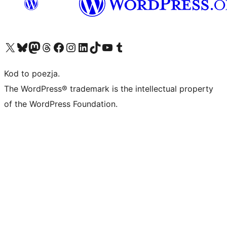
Odwiedź nasze konto X (dawniej Twitter)
Odwiedź nasze konto Bluesky
Odwiedź nasze konto na Mastodoncie
Odwiedź naszego Threadsa
Odwiedź naszego Facebooka
Odwiedź nasze konto na Instagramie
Odwiedź nasze konto na LinkedIn
Odwiedź naszego TikToka
Odwiedź nasz kanał YouTube
Odwiedź naszego Tumblra
Kod to poezja.
The WordPress® trademark is the intellectual property
of the WordPress Foundation.