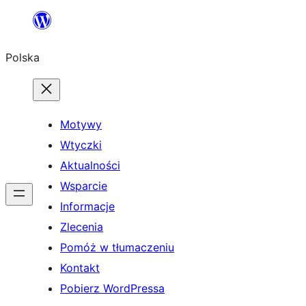
Przejdź
do
Polska
treści
Motywy
Wtyczki
Aktualności
Wsparcie
Informacje
Zlecenia
Pomóż w tłumaczeniu
Kontakt
Pobierz WordPressa