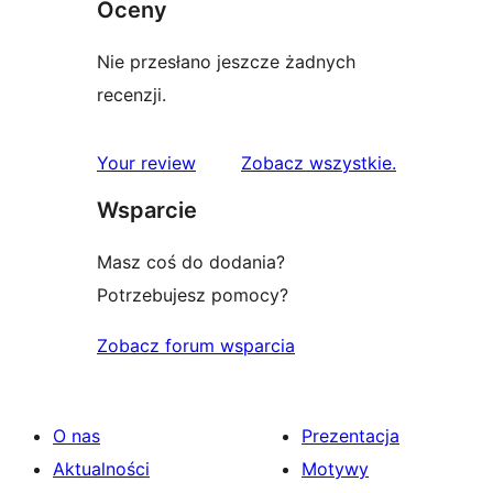
Oceny
Nie przesłano jeszcze żadnych
recenzji.
recenzje
Your review
Zobacz wszystkie
.
Wsparcie
Masz coś do dodania?
Potrzebujesz pomocy?
Zobacz forum wsparcia
O nas
Prezentacja
Aktualności
Motywy