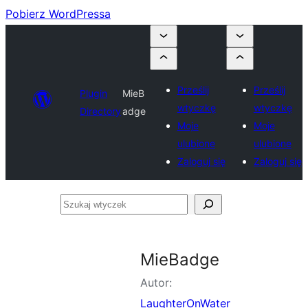
Pobierz WordPressa
Prześlij
Prześlij
Plugin
MieB
wtyczkę
wtyczkę
Directory
adge
Moje
Moje
ulubione
ulubione
Zaloguj się
Zaloguj się
Szukaj
wtyczek
MieBadge
Autor:
LaughterOnWater