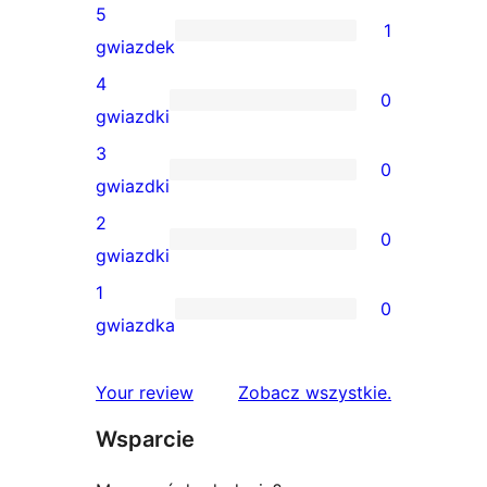
5
1
1
gwiazdek
recenzja
4
0
5-
0
gwiazdki
gwiazdkowa
recenzji
3
0
4-
0
gwiazdki
gwiazdkowych
recenzji
2
0
3-
0
gwiazdki
gwiazdkowych
recenzji
1
0
2-
0
gwiazdka
gwiazdkowych
recenzji
1-
recenzje
Your review
Zobacz wszystkie
.
gwiazdkowych
Wsparcie