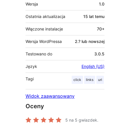
Meta
Wersja
1.0
Ostatnia aktualizacja
15 lat
temu
Włączone instalacje
70+
Wersja WordPressa
2.? lub nowszej
Testowano do
3.0.5
Język
English (US)
Tagi
click
links
uri
Widok zaawansowany
Oceny
5
na 5 gwiazdek.