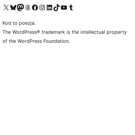
Odwiedź nasze konto X (dawniej Twitter)
Odwiedź nasze konto Bluesky
Odwiedź nasze konto na Mastodoncie
Odwiedź naszego Threadsa
Odwiedź naszego Facebooka
Odwiedź nasze konto na Instagramie
Odwiedź nasze konto na LinkedIn
Odwiedź naszego TikToka
Odwiedź nasz kanał YouTube
Odwiedź naszego Tumblra
Kod to poezja.
The WordPress® trademark is the intellectual property
of the WordPress Foundation.