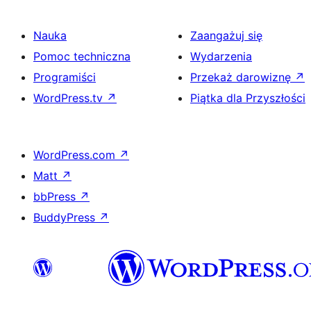
Nauka
Zaangażuj się
Pomoc techniczna
Wydarzenia
Programiści
Przekaż darowiznę
↗
WordPress.tv
↗
Piątka dla Przyszłości
WordPress.com
↗
Matt
↗
bbPress
↗
BuddyPress
↗