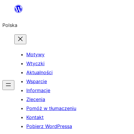
Przejdź
do
Polska
treści
Motywy
Wtyczki
Aktualności
Wsparcie
Informacje
Zlecenia
Pomóż w tłumaczeniu
Kontakt
Pobierz WordPressa