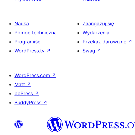
Nauka
Zaangażuj się
Pomoc techniczna
Wydarzenia
Programiści
Przekaż darowiznę
↗
WordPress.tv
↗
Swag
↗
WordPress.com
↗
Matt
↗
bbPress
↗
BuddyPress
↗