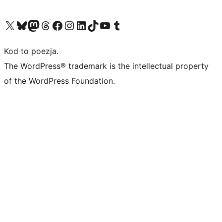
Odwiedź nasze konto X (dawniej Twitter)
Odwiedź nasze konto Bluesky
Odwiedź nasze konto na Mastodoncie
Odwiedź naszego Threadsa
Odwiedź naszego Facebooka
Odwiedź nasze konto na Instagramie
Odwiedź nasze konto na LinkedIn
Odwiedź naszego TikToka
Odwiedź nasz kanał YouTube
Odwiedź naszego Tumblra
Kod to poezja.
The WordPress® trademark is the intellectual property
of the WordPress Foundation.