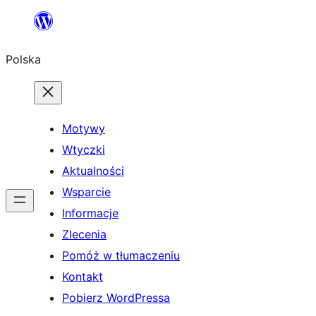
Przejdź
do
Polska
treści
Motywy
Wtyczki
Aktualności
Wsparcie
Informacje
Zlecenia
Pomóż w tłumaczeniu
Kontakt
Pobierz WordPressa