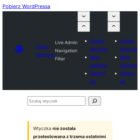
Pobierz WordPressa
Prześlij
Prześlij
Live Admin
Plugin
wtyczkę
wtyczkę
Navigation
Directory
Moje
Moje
Filter
ulubione
ulubione
Zaloguj
Zaloguj
się
się
Szukaj
wtyczek
Wtyczka
nie została
przetestowana z trzema ostatnimi