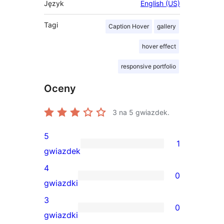
Język
English (US)
Tagi
Caption Hover
gallery
hover effect
responsive portfolio
Oceny
3
na 5 gwiazdek.
5
1
1
gwiazdek
recenzja
4
0
5-
0
gwiazdki
gwiazdkowa
recenzji
3
0
4-
0
gwiazdki