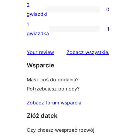
gwiazdkowych
recenzji
2
0
3-
0
gwiazdki
gwiazdkowych
recenzji
1
1
2-
1
gwiazdka
gwiazdkowych
recenzja
1-
recenzje
Your review
Zobacz wszystkie
.
gwiazdkowa
Wsparcie
Masz coś do dodania?
Potrzebujesz pomocy?
Zobacz forum wsparcia
Złóż datek
Czy chcesz wesprzeć rozwój