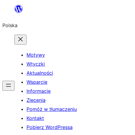
Przejdź
do
Polska
treści
Motywy
Wtyczki
Aktualności
Wsparcie
Informacje
Zlecenia
Pomóż w tłumaczeniu
Kontakt
Pobierz WordPressa