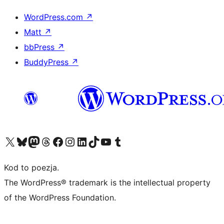
WordPress.com
↗
Matt
↗
bbPress
↗
BuddyPress
↗
Odwiedź nasze konto X (dawniej Twitter)
Odwiedź nasze konto Bluesky
Odwiedź nasze konto na Mastodoncie
Odwiedź naszego Threadsa
Odwiedź naszego Facebooka
Odwiedź nasze konto na Instagramie
Odwiedź nasze konto na LinkedIn
Odwiedź naszego TikToka
Odwiedź nasz kanał YouTube
Odwiedź naszego Tumblra
Kod to poezja.
The WordPress® trademark is the intellectual property
of the WordPress Foundation.