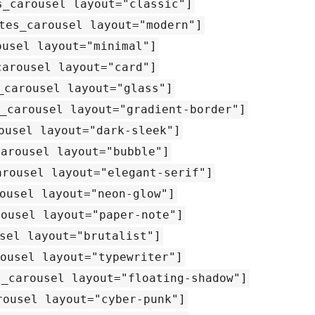
s_carousel layout="classic"]
tes_carousel layout="modern"]
ousel layout="minimal"]
carousel layout="card"]
_carousel layout="glass"]
_carousel layout="gradient-border"]
ousel layout="dark-sleek"]
carousel layout="bubble"]
arousel layout="elegant-serif"]
ousel layout="neon-glow"]
rousel layout="paper-note"]
sel layout="brutalist"]
ousel layout="typewriter"]
s_carousel layout="floating-shadow"]
rousel layout="cyber-punk"]