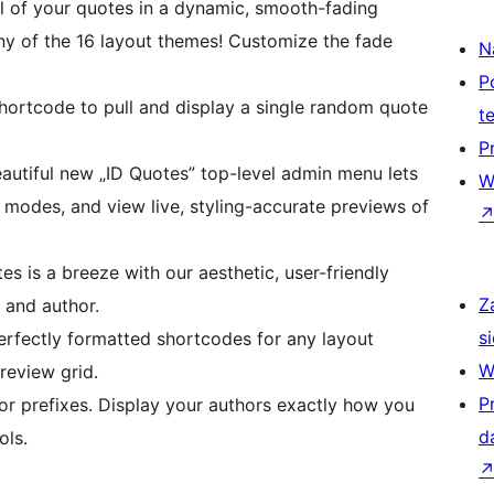
l of your quotes in a dynamic, smooth-fading
ny of the 16 layout themes! Customize the fade
N
P
hortcode to pull and display a single random quote
t
P
autiful new „ID Quotes” top-level admin menu lets
W
modes, and view live, styling-accurate previews of
s is a breeze with our aesthetic, user-friendly
Z
t and author.
si
erfectly formatted shortcodes for any layout
W
review grid.
P
or prefixes. Display your authors exactly how you
d
ols.