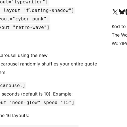
out="typewriter"]
Odwiedź nasze konto X (
Odwiedź n
O
s layout="floating-shadow"]
yout="cyber-punk"]
Kod to
yout="retro-wave"]
The Wo
WordPr
carousel using the new
carousel randomly shuffles your entire quote
em.
carousel]
seconds (default is 10). Example:
out="neon-glow" speed="15"]
he 16 layouts: