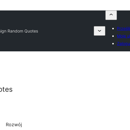
Prześl
sign Random Quotes
Moje u
Zaloguj
otes
Rozwój