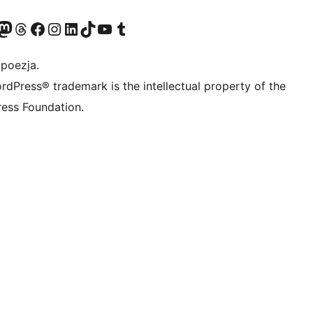
dawniej Twitter)
asze konto Bluesky
dwiedź nasze konto na Mastodoncie
Odwiedź naszego Threadsa
Odwiedź naszego Facebooka
Odwiedź nasze konto na Instagramie
Odwiedź nasze konto na LinkedIn
Odwiedź naszego TikToka
Odwiedź nasz kanał YouTube
Odwiedź naszego Tumblra
 poezja.
rdPress® trademark is the intellectual property of the
ess Foundation.