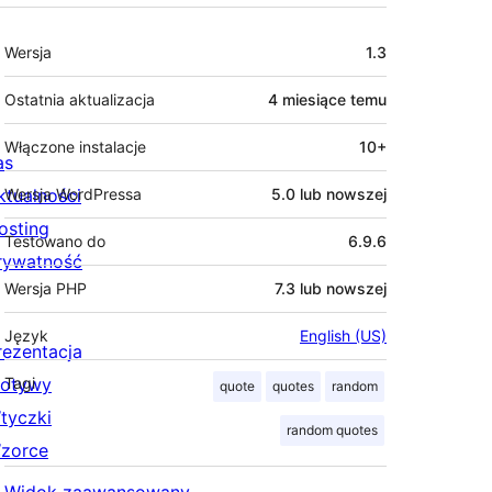
Meta
Wersja
1.3
Ostatnia aktualizacja
4 miesiące
temu
Włączone instalacje
10+
as
ktualności
Wersja WordPressa
5.0 lub nowszej
osting
Testowano do
6.9.6
rywatność
Wersja PHP
7.3 lub nowszej
Język
English (US)
rezentacja
otywy
Tagi
quote
quotes
random
tyczki
random quotes
zorce