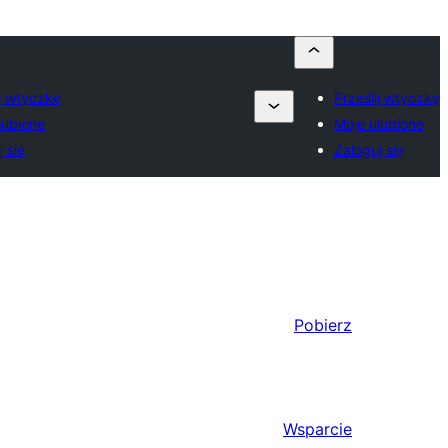
ij wtyczkę
Prześlij wtyczkę
lubione
Moje ulubione
 się
Zaloguj się
Pobierz
Wsparcie