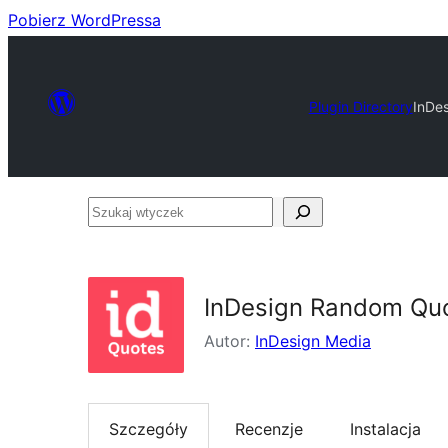
Pobierz WordPressa
Plugin Directory
InDe
Szukaj
wtyczek
InDesign Random Qu
Autor:
InDesign Media
Szczegóły
Recenzje
Instalacja