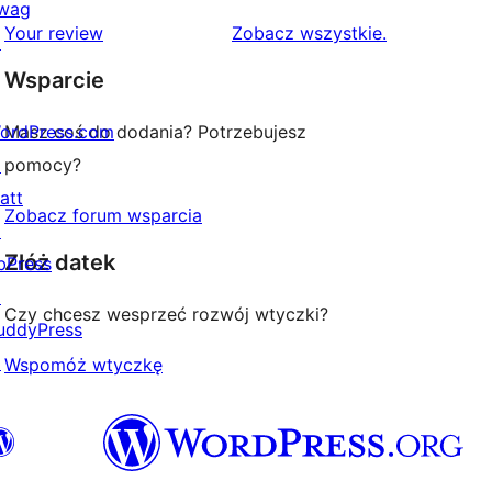
wag
1-
recenzje
Your review
Zobacz wszystkie
.
↗
gwiazdkowych
Wsparcie
ordPress.com
Masz coś do dodania? Potrzebujesz
↗
pomocy?
att
Zobacz forum wsparcia
↗
Złóż datek
bPress
↗
Czy chcesz wesprzeć rozwój wtyczki?
uddyPress
↗
Wspomóż wtyczkę