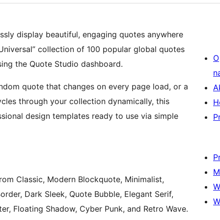
ssly display beautiful, engaging quotes anywhere
Universal” collection of 100 popular global quotes
O
using the Quote Studio dashboard.
n
ndom quote that changes on every page load, or a
A
cles through your collection dynamically, this
H
ssional design templates ready to use via simple
P
P
M
om Classic, Modern Blockquote, Minimalist,
W
rder, Dark Sleek, Quote Bubble, Elegant Serif,
W
iter, Floating Shadow, Cyber Punk, and Retro Wave.