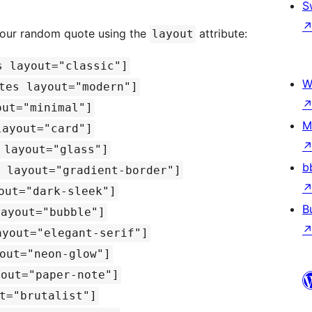
S
your random quote using the
attribute:
layout
s layout="classic"]
W
tes layout="modern"]
out="minimal"]
M
layout="card"]
 layout="glass"]
b
 layout="gradient-border"]
out="dark-sleek"]
B
layout="bubble"]
ayout="elegant-serif"]
out="neon-glow"]
yout="paper-note"]
t="brutalist"]