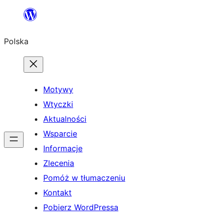
Przejdź
do
Polska
treści
Motywy
Wtyczki
Aktualności
Wsparcie
Informacje
Zlecenia
Pomóż w tłumaczeniu
Kontakt
Pobierz WordPressa