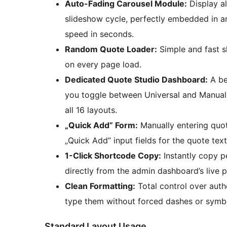
Auto-Fading Carousel Module:
Display al
slideshow cycle, perfectly embedded in a
speed in seconds.
Random Quote Loader:
Simple and fast s
on every page load.
Dedicated Quote Studio Dashboard:
A be
you toggle between Universal and Manual 
all 16 layouts.
„Quick Add” Form:
Manually entering quote
„Quick Add” input fields for the quote tex
1-Click Shortcode Copy:
Instantly copy p
directly from the admin dashboard’s live p
Clean Formatting:
Total control over auth
type them without forced dashes or symb
Standard Layout Usage