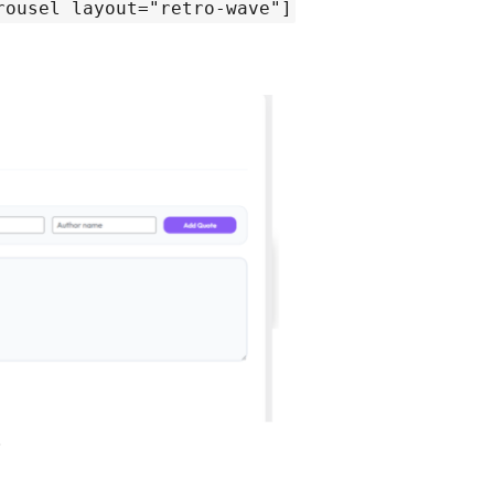
rousel layout="retro-wave"]
.