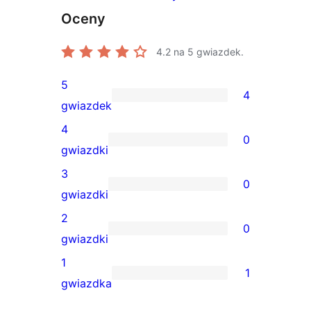
Oceny
4.2
na 5 gwiazdek.
5
4
4
gwiazdek
recenzje
4
0
5-
0
gwiazdki
gwiazdkowe
recenzji
3
0
4-
0
gwiazdki
gwiazdkowych
recenzji
2
0
3-
0
gwiazdki
gwiazdkowych
recenzji
1
1
2-
1
gwiazdka
gwiazdkowych
recenzja