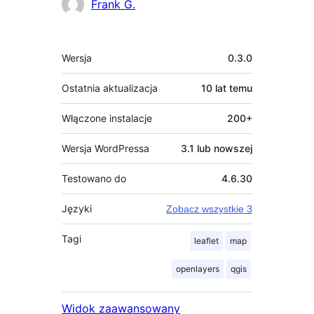
Zaangażowani
Frank G.
Meta
Wersja
0.3.0
Ostatnia aktualizacja
10 lat
temu
Włączone instalacje
200+
Wersja WordPressa
3.1 lub nowszej
Testowano do
4.6.30
Języki
Zobacz wszystkie 3
Tagi
leaflet
map
openlayers
qgis
Widok zaawansowany