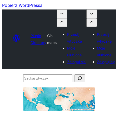
Pobierz WordPressa
Prześlij
Prześlij
Plugin
Gis
wtyczkę
wtyczkę
Directory
maps
Moje
Moje
ulubione
ulubione
Zaloguj się
Zaloguj się
Szukaj
wtyczek