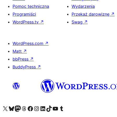
Pomoc techniczna
Wydarzenia
Programiści
Przekaż darowiznę
↗
WordPress.tv
↗
Swag
↗
WordPress.com
↗
Matt
↗
bbPress
↗
BuddyPress
↗
Odwiedź nasze konto X (dawniej Twitter)
Odwiedź nasze konto Bluesky
Odwiedź nasze konto na Mastodoncie
Odwiedź naszego Threadsa
Odwiedź naszego Facebooka
Odwiedź nasze konto na Instagramie
Odwiedź nasze konto na LinkedIn
Odwiedź naszego TikToka
Odwiedź nasz kanał YouTube
Odwiedź naszego Tumblra