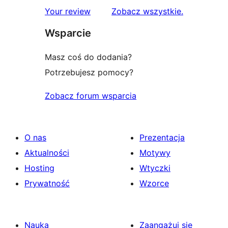
1-
recenzje
Your review
Zobacz wszystkie
.
gwiazdkowa
Wsparcie
Masz coś do dodania?
Potrzebujesz pomocy?
Zobacz forum wsparcia
O nas
Prezentacja
Aktualności
Motywy
Hosting
Wtyczki
Prywatność
Wzorce
Nauka
Zaangażuj się