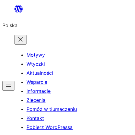
Przejdź
do
Polska
treści
Motywy
Wtyczki
Aktualności
Wsparcie
Informacje
Zlecenia
Pomóż w tłumaczeniu
Kontakt
Pobierz WordPressa