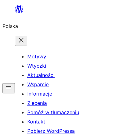
Przejdź
do
Polska
treści
Motywy
Wtyczki
Aktualności
Wsparcie
Informacje
Zlecenia
Pomóż w tłumaczeniu
Kontakt
Pobierz WordPressa