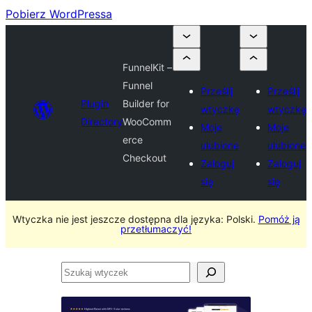
Pobierz WordPressa
FunnelKit –
Funnel
Prześlij
Prześlij
Plugin
Builder for
wtyczkę
wtyczkę
Directory
WooComm
Moje
Moje
erce
ulubione
ulubione
Checkout
Zaloguj
Zaloguj
się
się
Wtyczka nie jest jeszcze dostępna dla języka: Polski.
Pomóż ją
przetłumaczyć!
Szukaj
wtyczek