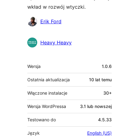
wkład w rozwój wtyczki.
Zaangażowani
Erik Ford
Heavy Heavy
Meta
Wersja
1.0.6
Ostatnia aktualizacja
10 lat
temu
Włączone instalacje
30+
Wersja WordPressa
3.1 lub nowszej
Testowano do
4.5.33
Język
English (US)