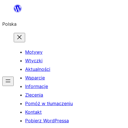
Przejdź
do
Polska
treści
Motywy
Wtyczki
Aktualności
Wsparcie
Informacje
Zlecenia
Pomóż w tłumaczeniu
Kontakt
Pobierz WordPressa