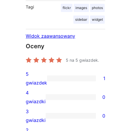
Tagi
flickr
images
photos
sidebar
widget
Widok zaawansowany
Oceny
5
na 5 gwiazdek.
5
1
1
gwiazdek
recenzja
4
0
5-
0
gwiazdki
gwiazdkowa
recenzji
3
0
4-
0
gwiazdki
gwiazdkowych
recenzji
2