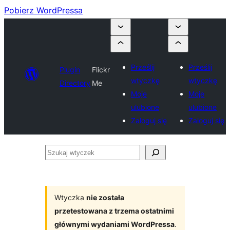
Pobierz WordPressa
Prześlij
Prześlij
Plugin
Flickr
wtyczkę
wtyczkę
Directory
Me
Moje
Moje
ulubione
ulubione
Zaloguj się
Zaloguj się
Szukaj
wtyczek
Wtyczka
nie została
przetestowana z trzema ostatnimi
głównymi wydaniami WordPressa
.