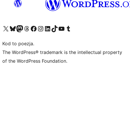
Odwiedź nasze konto X (dawniej Twitter)
Odwiedź nasze konto Bluesky
Odwiedź nasze konto na Mastodoncie
Odwiedź naszego Threadsa
Odwiedź naszego Facebooka
Odwiedź nasze konto na Instagramie
Odwiedź nasze konto na LinkedIn
Odwiedź naszego TikToka
Odwiedź nasz kanał YouTube
Odwiedź naszego Tumblra
Kod to poezja.
The WordPress® trademark is the intellectual property
of the WordPress Foundation.