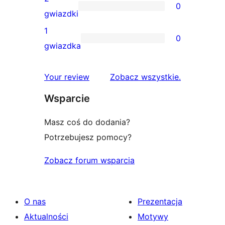
0
3-
0
gwiazdki
gwiazdkowych
recenzji
1
0
2-
0
gwiazdka
gwiazdkowych
recenzji
1-
recenzje
Your review
Zobacz wszystkie
.
gwiazdkowych
Wsparcie
Masz coś do dodania?
Potrzebujesz pomocy?
Zobacz forum wsparcia
O nas
Prezentacja
Aktualności
Motywy