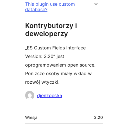
This plugin use custom
database?
Kontrybutorzy i
deweloperzy
„ES Custom Fields Interface
Version: 3.20” jest
oprogramowaniem open source.
Poniższe osoby miały wkład w
rozwój wtyczki.
Zaangażowani
djenzoes55
Meta
Wersja
3.20