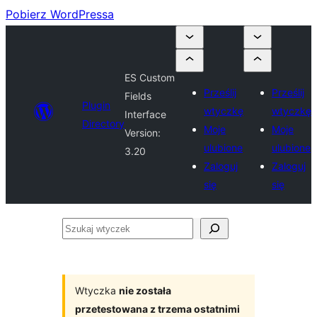
Pobierz WordPressa
ES Custom
Prześlij
Prześlij
Fields
Plugin
wtyczkę
wtyczkę
Interface
Directory
Moje
Moje
Version:
ulubione
ulubione
3.20
Zaloguj
Zaloguj
się
się
Szukaj
wtyczek
Wtyczka
nie została
przetestowana z trzema ostatnimi