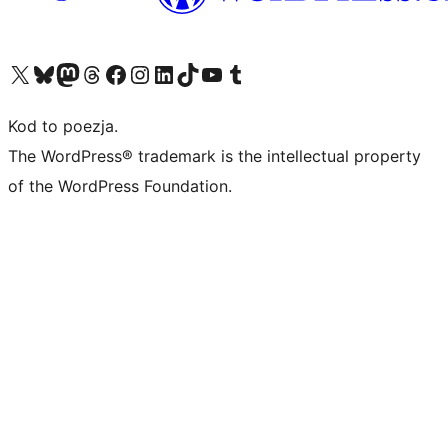
Odwiedź nasze konto X (dawniej Twitter)
Odwiedź nasze konto Bluesky
Odwiedź nasze konto na Mastodoncie
Odwiedź naszego Threadsa
Odwiedź naszego Facebooka
Odwiedź nasze konto na Instagramie
Odwiedź nasze konto na LinkedIn
Odwiedź naszego TikToka
Odwiedź nasz kanał YouTube
Odwiedź naszego Tumblra
Kod to poezja.
The WordPress® trademark is the intellectual property
of the WordPress Foundation.