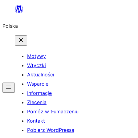
Przejdź
do
Polska
treści
Motywy
Wtyczki
Aktualności
Wsparcie
Informacje
Zlecenia
Pomóż w tłumaczeniu
Kontakt
Pobierz WordPressa