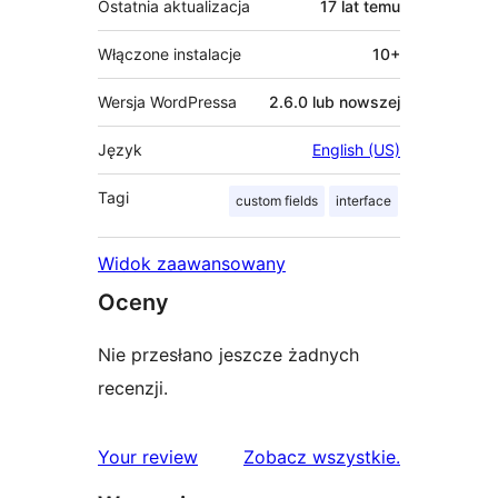
Ostatnia aktualizacja
17 lat
temu
Włączone instalacje
10+
Wersja WordPressa
2.6.0 lub nowszej
Język
English (US)
Tagi
custom fields
interface
Widok zaawansowany
Oceny
Nie przesłano jeszcze żadnych
recenzji.
recenzje
Your review
Zobacz wszystkie
.