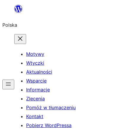
Przejdź
do
Polska
treści
Motywy
Wtyczki
Aktualności
Wsparcie
Informacje
Zlecenia
Pomóż w tłumaczeniu
Kontakt
Pobierz WordPressa