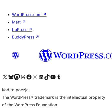
WordPress.com
↗
Matt
↗
bbPress
↗
BuddyPress
↗
Odwiedź nasze konto X (dawniej Twitter)
Odwiedź nasze konto Bluesky
Odwiedź nasze konto na Mastodoncie
Odwiedź naszego Threadsa
Odwiedź naszego Facebooka
Odwiedź nasze konto na Instagramie
Odwiedź nasze konto na LinkedIn
Odwiedź naszego TikToka
Odwiedź nasz kanał YouTube
Odwiedź naszego Tumblra
Kod to poezja.
The WordPress® trademark is the intellectual property
of the WordPress Foundation.