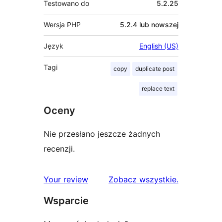
Testowano do
5.2.25
Wersja PHP
5.2.4 lub nowszej
Język
English (US)
Tagi
copy
duplicate post
replace text
Oceny
Nie przesłano jeszcze żadnych
recenzji.
recenzje
Your review
Zobacz wszystkie
.
Wsparcie