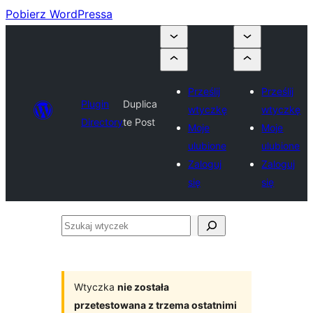
Pobierz WordPressa
Prześlij
Prześlij
Plugin
Duplica
wtyczkę
wtyczkę
Directory
te Post
Moje
Moje
ulubione
ulubione
Zaloguj
Zaloguj
się
się
Szukaj
wtyczek
Wtyczka
nie została
przetestowana z trzema ostatnimi