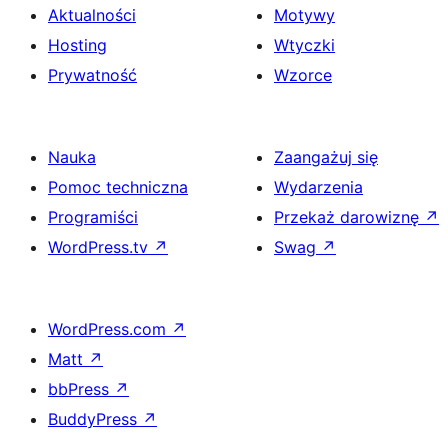
Aktualności
Motywy
Hosting
Wtyczki
Prywatność
Wzorce
Nauka
Zaangażuj się
Pomoc techniczna
Wydarzenia
Programiści
Przekaż darowiznę
↗
WordPress.tv
↗
Swag
↗
WordPress.com
↗
Matt
↗
bbPress
↗
BuddyPress
↗