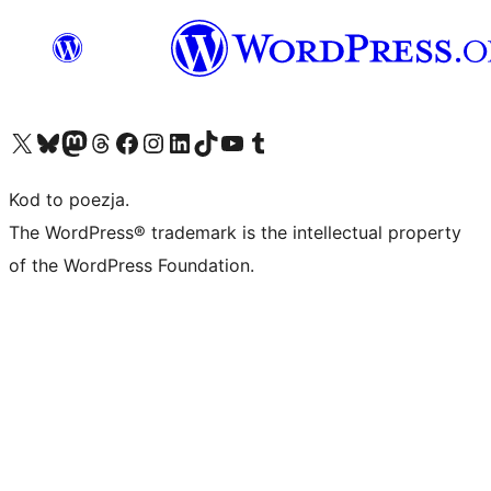
Odwiedź nasze konto X (dawniej Twitter)
Odwiedź nasze konto Bluesky
Odwiedź nasze konto na Mastodoncie
Odwiedź naszego Threadsa
Odwiedź naszego Facebooka
Odwiedź nasze konto na Instagramie
Odwiedź nasze konto na LinkedIn
Odwiedź naszego TikToka
Odwiedź nasz kanał YouTube
Odwiedź naszego Tumblra
Kod to poezja.
The WordPress® trademark is the intellectual property
of the WordPress Foundation.