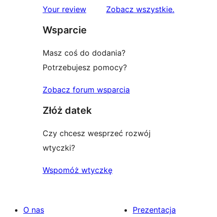
1-
recenzje
Your review
Zobacz wszystkie
.
gwiazdkowych
Wsparcie
Masz coś do dodania?
Potrzebujesz pomocy?
Zobacz forum wsparcia
Złóż datek
Czy chcesz wesprzeć rozwój
wtyczki?
Wspomóż wtyczkę
O nas
Prezentacja