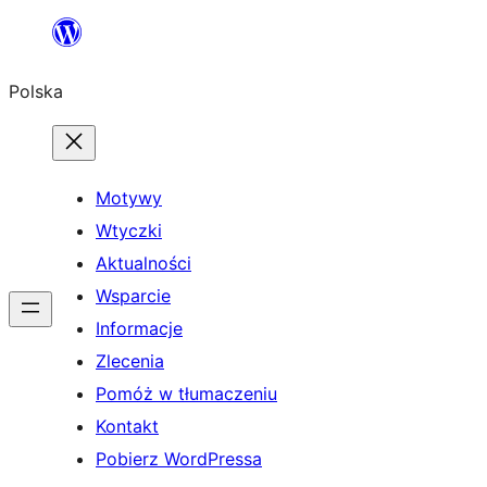
Przejdź
do
Polska
treści
Motywy
Wtyczki
Aktualności
Wsparcie
Informacje
Zlecenia
Pomóż w tłumaczeniu
Kontakt
Pobierz WordPressa