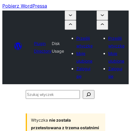
Pobierz WordPressa
Prześlij
Prześlij
Plugin
Disk
wtyczkę
wtyczkę
Directory
Usage
Moje
Moje
ulubione
ulubione
Zaloguj
Zaloguj
się
się
Szukaj
wtyczek
Wtyczka
nie została
przetestowana z trzema ostatnimi