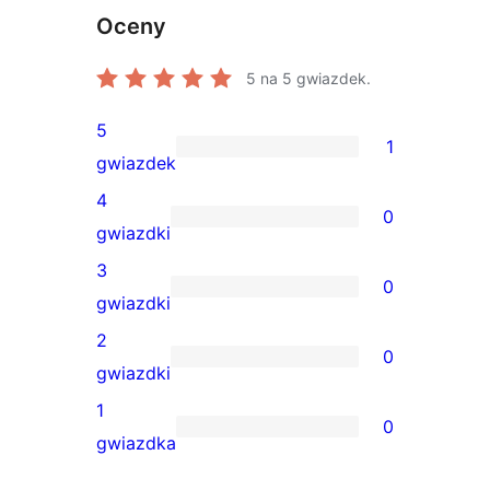
Oceny
5
na 5 gwiazdek.
5
1
1
gwiazdek
recenzja
4
0
5-
0
gwiazdki
gwiazdkowa
recenzji
3
0
4-
0
gwiazdki
gwiazdkowych
recenzji
2
0
3-
0
gwiazdki
gwiazdkowych
recenzji
1
0
2-
0
gwiazdka
gwiazdkowych
recenzji