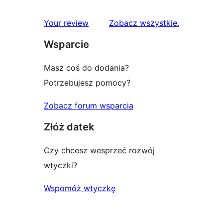
gwiazdkowych
recenzji
1-
recenzje
Your review
Zobacz wszystkie
.
gwiazdkowych
Wsparcie
Masz coś do dodania?
Potrzebujesz pomocy?
Zobacz forum wsparcia
Złóż datek
Czy chcesz wesprzeć rozwój
wtyczki?
Wspomóż wtyczkę