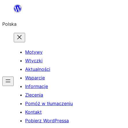
Przejdź
do
Polska
treści
Motywy
Wtyczki
Aktualności
Wsparcie
Informacje
Zlecenia
Pomóż w tłumaczeniu
Kontakt
Pobierz WordPressa