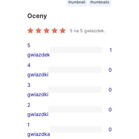
thumbnail
thumbnails
Oceny
5
na 5 gwiazdek.
5
1
1
gwiazdek
recenzja
4
0
5-
0
gwiazdki
gwiazdkowa
recenzji
3
0
4-
0
gwiazdki
gwiazdkowych
recenzji
2
0
3-
0
gwiazdki
gwiazdkowych
recenzji
1
0
2-
0
gwiazdka