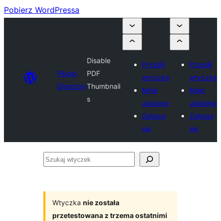
Pobierz WordPressa
Disable
Prześlij
Prześlij
Plugin
PDF
wtyczkę
wtyczkę
Directory
Thumbnail
Moje
Moje
s
ulubione
ulubione
Zaloguj
Zaloguj
się
się
Szukaj
wtyczek
Wtyczka
nie została
przetestowana z trzema ostatnimi