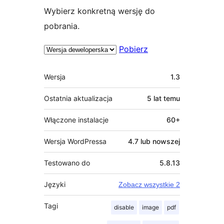
Wybierz konkretną wersję do
pobrania.
Pobierz
Meta
Wersja
1.3
Ostatnia aktualizacja
5 lat
temu
Włączone instalacje
60+
Wersja WordPressa
4.7 lub nowszej
Testowano do
5.8.13
Języki
Zobacz wszystkie 2
Tagi
disable
image
pdf