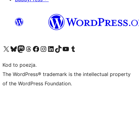
Odwiedź nasze konto X (dawniej Twitter)
Odwiedź nasze konto Bluesky
Odwiedź nasze konto na Mastodoncie
Odwiedź naszego Threadsa
Odwiedź naszego Facebooka
Odwiedź nasze konto na Instagramie
Odwiedź nasze konto na LinkedIn
Odwiedź naszego TikToka
Odwiedź nasz kanał YouTube
Odwiedź naszego Tumblra
Kod to poezja.
The WordPress® trademark is the intellectual property
of the WordPress Foundation.