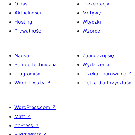
O nas
Prezentacja
Aktualności
Motywy
Hosting
Wtyczki
Prywatność
Wzorce
Nauka
Zaangażuj się
Pomoc techniczna
Wydarzenia
Programiści
Przekaż darowiznę
↗
WordPress.tv
↗
Piątka dla Przyszłości
WordPress.com
↗
Matt
↗
bbPress
↗
BuddyPress
↗