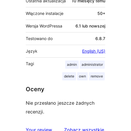
Ostatnia aktualizacja
10 miesięcy
temu
Włączone instalacje
50+
Wersja WordPressa
6.1 lub nowszej
Testowano do
6.8.7
Język
English (US)
Tagi
admin
administrator
delete
own
remove
Oceny
Nie przesłano jeszcze żadnych
recenzji.
recenzje
Your review
Zobacz wszystkie
.