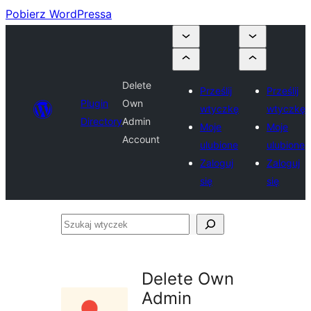
Pobierz WordPressa
Delete
Prześlij
Prześlij
Plugin
Own
wtyczkę
wtyczkę
Directory
Admin
Moje
Moje
Account
ulubione
ulubione
Zaloguj
Zaloguj
się
się
Szukaj
wtyczek
Delete Own
Admin