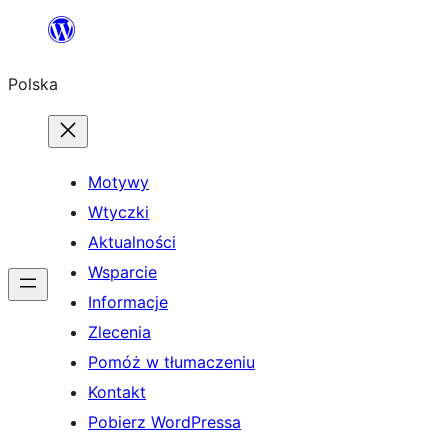
Przejdź
do
Polska
treści
Motywy
Wtyczki
Aktualności
Wsparcie
Informacje
Zlecenia
Pomóż w tłumaczeniu
Kontakt
Pobierz WordPressa