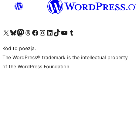
Odwiedź nasze konto X (dawniej Twitter)
Odwiedź nasze konto Bluesky
Odwiedź nasze konto na Mastodoncie
Odwiedź naszego Threadsa
Odwiedź naszego Facebooka
Odwiedź nasze konto na Instagramie
Odwiedź nasze konto na LinkedIn
Odwiedź naszego TikToka
Odwiedź nasz kanał YouTube
Odwiedź naszego Tumblra
Kod to poezja.
The WordPress® trademark is the intellectual property
of the WordPress Foundation.