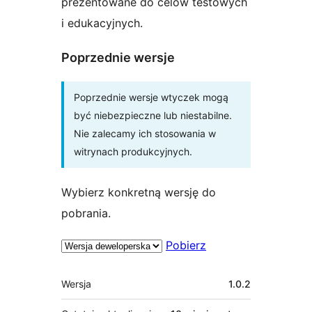
prezentowane do celów testowych
i edukacyjnych.
Poprzednie wersje
Poprzednie wersje wtyczek mogą
być niebezpieczne lub niestabilne.
Nie zalecamy ich stosowania w
witrynach produkcyjnych.
Wybierz konkretną wersję do
pobrania.
Pobierz
Meta
Wersja
1.0.2