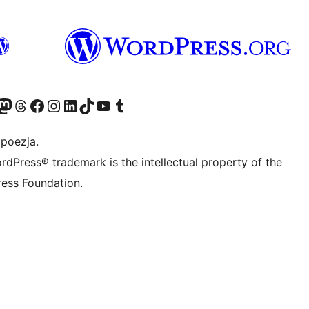
dawniej Twitter)
asze konto Bluesky
dwiedź nasze konto na Mastodoncie
Odwiedź naszego Threadsa
Odwiedź naszego Facebooka
Odwiedź nasze konto na Instagramie
Odwiedź nasze konto na LinkedIn
Odwiedź naszego TikToka
Odwiedź nasz kanał YouTube
Odwiedź naszego Tumblra
 poezja.
rdPress® trademark is the intellectual property of the
ess Foundation.