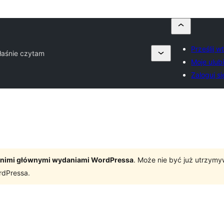
Prześlij 
łaśnie czytam
Moje ulub
Zaloguj si
tatnimi głównymi wydaniami WordPressa
. Może nie być już utrzym
rdPressa.