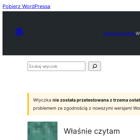
Pobierz WordPressa
Plugin Directory
W
Szukaj
wtyczek
Wtyczka
nie została przetestowana z trzema os
problemem ze zgodnością z nowszymi wersjami Wo
Właśnie czytam