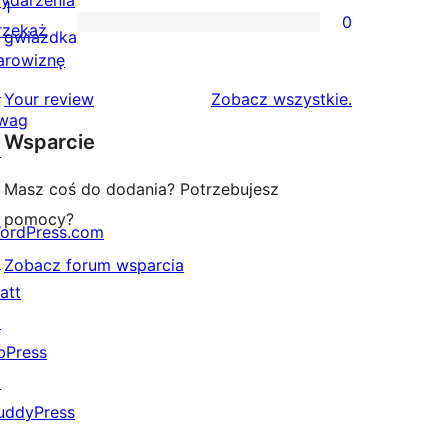
ydarzenia
recenzji
1
0
rzekaż
2-
0
gwiazdka
arowiznę
gwiazdkowych
recenzji
↗
1-
recenzje
Your review
Zobacz wszystkie
.
wag
gwiazdkowych
Wsparcie
↗
Masz coś do dodania? Potrzebujesz
pomocy?
ordPress.com
↗
Zobacz forum wsparcia
att
↗
bPress
↗
uddyPress
↗