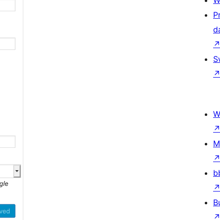
W
P
d
S
W
M
b
B