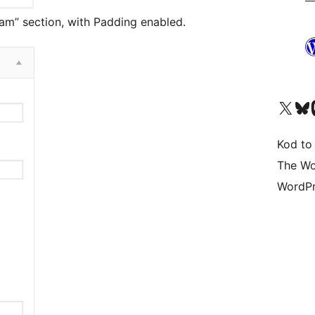
am” section, with Padding enabled.
Odwiedź nasze konto X (
Odwiedź n
O
Kod to
The Wo
WordPr