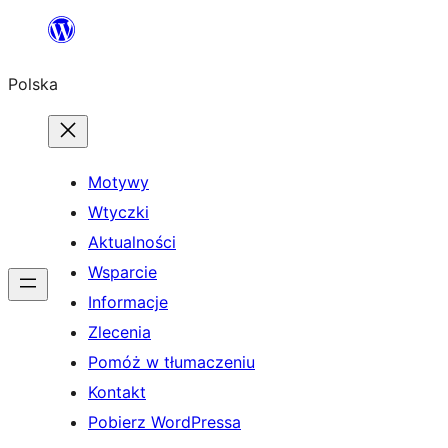
Przejdź
do
Polska
treści
Motywy
Wtyczki
Aktualności
Wsparcie
Informacje
Zlecenia
Pomóż w tłumaczeniu
Kontakt
Pobierz WordPressa