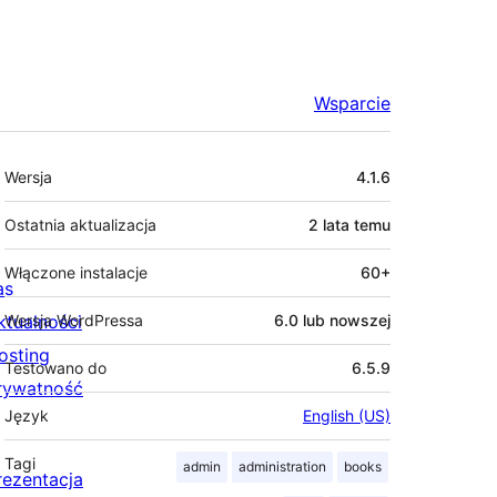
Wsparcie
Meta
Wersja
4.1.6
Ostatnia aktualizacja
2 lata
temu
Włączone instalacje
60+
as
ktualności
Wersja WordPressa
6.0 lub nowszej
osting
Testowano do
6.5.9
rywatność
Język
English (US)
Tagi
admin
administration
books
rezentacja