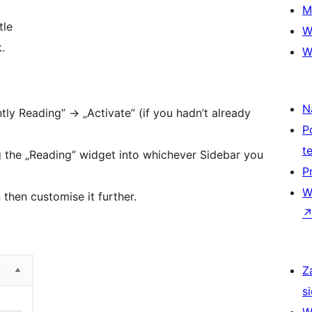
M
tle
W
.
W
N
tly Reading”
→
„Activate” (if you hadn’t already
P
t
 the „Reading” widget into whichever Sidebar you
P
W
 then customise it further.
Z
si