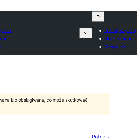
wtyczkę
Prześlij wtyczkę
ione
Moje ulubione
ę
Zaloguj się
ywana lub obsługiwana, co może skutkować
Pobierz