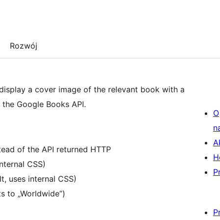
Rozwój
ll display a cover image of the relevant book with a
 the Google Books API.
O
n
A
stead of the API returned HTTP
H
internal CSS)
P
, uses internal CSS)
s to „Worldwide”)
P