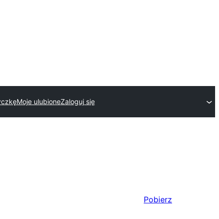
tyczkę
Moje ulubione
Zaloguj się
Pobierz