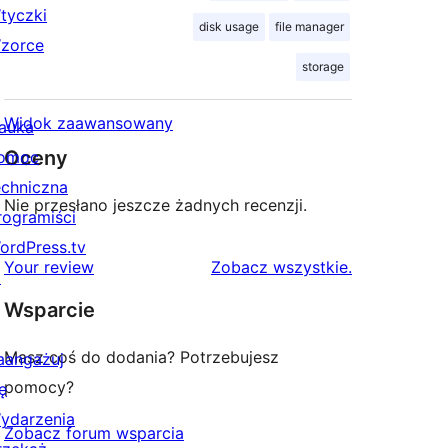
tyczki
disk usage
file manager
zorce
storage
Widok zaawansowany
auka
Oceny
omoc
echniczna
Nie przesłano jeszcze żadnych recenzji.
rogramiści
ordPress.tv
recenzje
Your review
Zobacz wszystkie
.
↗
Wsparcie
Masz coś do dodania? Potrzebujesz
aangażuj
pomocy?
ę
ydarzenia
Zobacz forum wsparcia