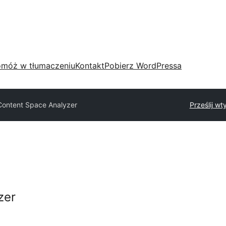
móż w tłumaczeniu
Kontakt
Pobierz WordPressa
Content Space Analyzer
Prześlij w
zer