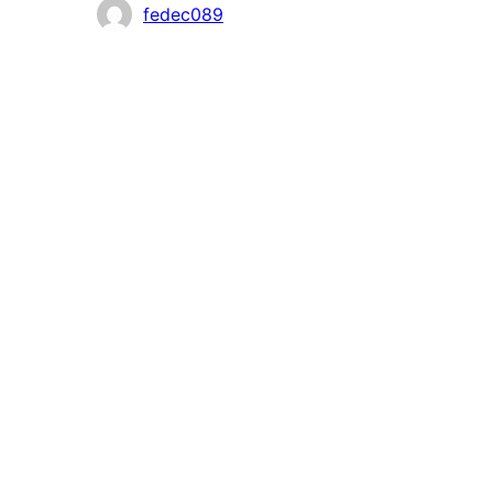
Zaangażowani
fedec089