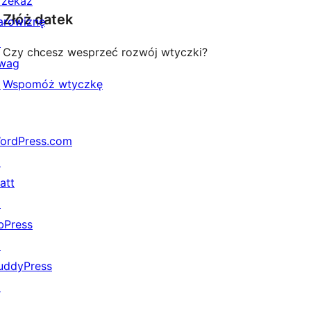
rzekaż
Złóż datek
arowiznę
↗
Czy chcesz wesprzeć rozwój wtyczki?
wag
↗
Wspomóż wtyczkę
ordPress.com
↗
att
↗
bPress
↗
uddyPress
↗