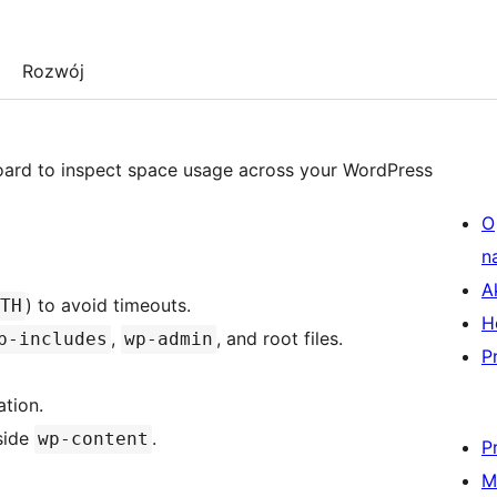
Rozwój
oard to inspect space usage across your WordPress
O
n
A
) to avoid timeouts.
TH
H
,
, and root files.
p-includes
wp-admin
P
ation.
nside
.
wp-content
P
M