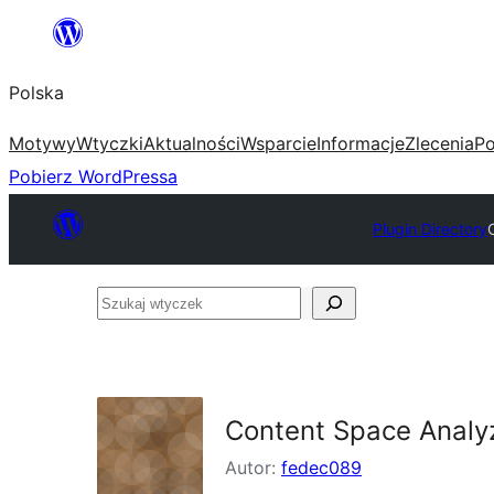
Przejdź
do
Polska
treści
Motywy
Wtyczki
Aktualności
Wsparcie
Informacje
Zlecenia
Po
Pobierz WordPressa
Plugin Directory
Szukaj
wtyczek
Content Space Analy
Autor:
fedec089