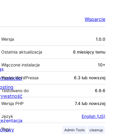
Wsparcie
Meta
Wersja
1.0.0
Ostatnia aktualizacja
6 miesięcy
temu
Włączone instalacje
10+
as
ktualności
Wersja WordPressa
6.3 lub nowszej
osting
Testowano do
6.9.6
rywatność
Wersja PHP
7.4 lub nowszej
Język
English (US)
rezentacja
otywy
Tagi
Admin Tools
cleanup