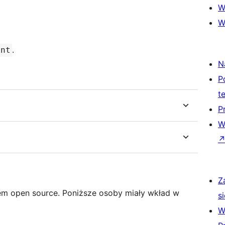
W
W
.
ent
N
P
t
P
W
Z
em open source. Poniższe osoby miały wkład w
si
W