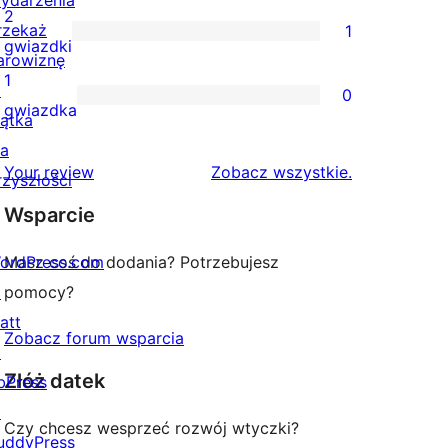
ydarzenia
gwiazdkowych
recenzji
2
rzekaż
1
3-
1
gwiazdki
arowiznę
gwiazdkowych
recenzja
1
↗
0
2-
0
gwiazdka
iątka
gwiazdkowa
recenzji
la
1-
recenzje
Your review
Zobacz wszystkie
.
rzyszłości
gwiazdkowych
Wsparcie
ordPress.com
Masz coś do dodania? Potrzebujesz
↗
pomocy?
att
Zobacz forum wsparcia
↗
Złóż datek
bPress
↗
Czy chcesz wesprzeć rozwój wtyczki?
uddyPress