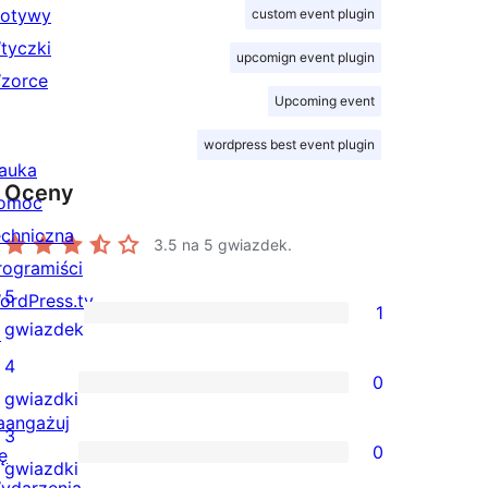
otywy
custom event plugin
tyczki
upcomign event plugin
zorce
Upcoming event
wordpress best event plugin
auka
Oceny
omoc
echniczna
3.5
na 5 gwiazdek.
rogramiści
5
ordPress.tv
1
1
gwiazdek
↗
recenzja
4
0
5-
0
gwiazdki
aangażuj
gwiazdkowa
recenzji
3
0
ę
4-
0
gwiazdki