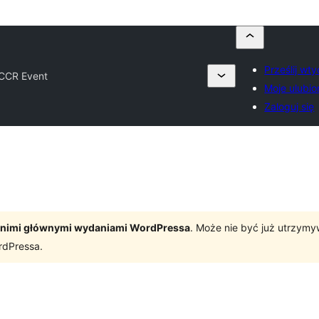
Prześlij wt
CCR Event
Moje ulubio
Zaloguj się
tatnimi głównymi wydaniami WordPressa
. Może nie być już utrzym
rdPressa.