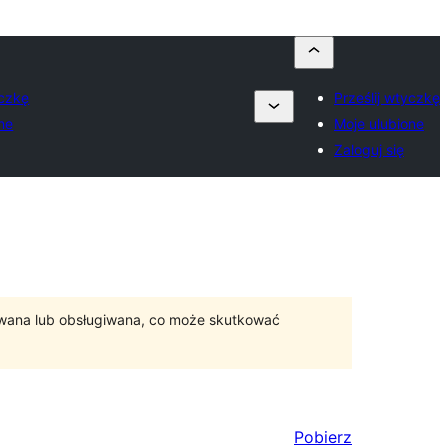
yczkę
Prześlij wtyczkę
ne
Moje ulubione
Zaloguj się
ywana lub obsługiwana, co może skutkować
Pobierz