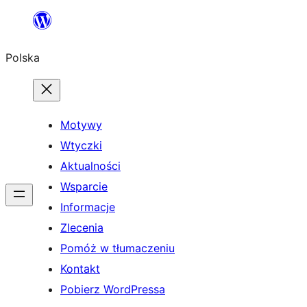
Przejdź
do
Polska
treści
Motywy
Wtyczki
Aktualności
Wsparcie
Informacje
Zlecenia
Pomóż w tłumaczeniu
Kontakt
Pobierz WordPressa