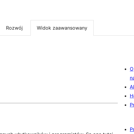
Rozwój
Widok zaawansowany
O
n
A
H
P
P