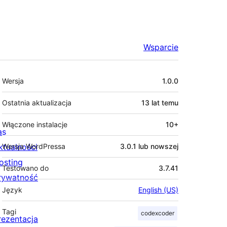
Wsparcie
Meta
Wersja
1.0.0
Ostatnia aktualizacja
13 lat
temu
Włączone instalacje
10+
as
ktualności
Wersja WordPressa
3.0.1 lub nowszej
osting
Testowano do
3.7.41
rywatność
Język
English (US)
Tagi
codexcoder
rezentacja