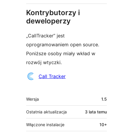
Kontrybutorzy i
deweloperzy
„CallTracker” jest
oprogramowaniem open source.
Poniższe osoby miały wkład w
rozwój wtyczki.
Zaangażowani
Call Tracker
Meta
Wersja
1.5
Ostatnia aktualizacja
3 lata
temu
Włączone instalacje
10+