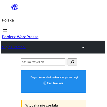
Przejdź
do
Polska
treści
Pobierz WordPressa
Plugin Directory
Szukaj
wtyczek
Wtyczka
nie została