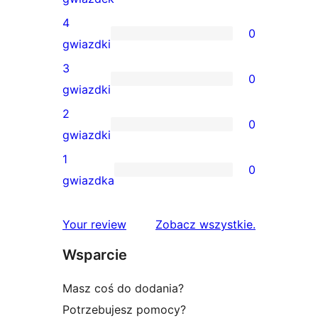
recenzja
4
0
5-
0
gwiazdki
gwiazdkowa
recenzji
3
0
4-
0
gwiazdki
gwiazdkowych
recenzji
2
0
3-
0
gwiazdki
gwiazdkowych
recenzji
1
0
2-
0
gwiazdka
gwiazdkowych
recenzji
1-
recenzje
Your review
Zobacz wszystkie
.
gwiazdkowych
Wsparcie
Masz coś do dodania?
Potrzebujesz pomocy?