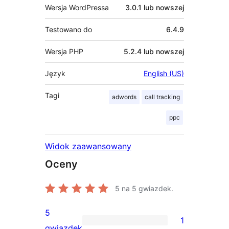
Wersja WordPressa
3.0.1 lub nowszej
Testowano do
6.4.9
Wersja PHP
5.2.4 lub nowszej
Język
English (US)
Tagi
adwords
call tracking
ppc
Widok zaawansowany
Oceny
5
na 5 gwiazdek.
5
1
1
gwiazdek