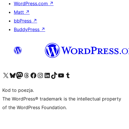
WordPress.com
↗
Matt
↗
bbPress
↗
BuddyPress
↗
Odwiedź nasze konto X (dawniej Twitter)
Odwiedź nasze konto Bluesky
Odwiedź nasze konto na Mastodoncie
Odwiedź naszego Threadsa
Odwiedź naszego Facebooka
Odwiedź nasze konto na Instagramie
Odwiedź nasze konto na LinkedIn
Odwiedź naszego TikToka
Odwiedź nasz kanał YouTube
Odwiedź naszego Tumblra
Kod to poezja.
The WordPress® trademark is the intellectual property
of the WordPress Foundation.