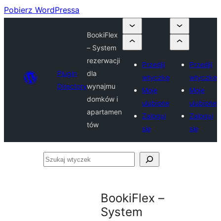
Pobierz WordPressa
BookiFlex
– System
rezerwacji
Prześlij
Prześlij
Plugin
dla
wtyczkę
wtyczkę
Directory
wynajmu
Moje
Moje
domków i
ulubione
ulubione
apartamen
Zaloguj
Zaloguj
tów
się
się
Szukaj
wtyczek
BookiFlex –
System