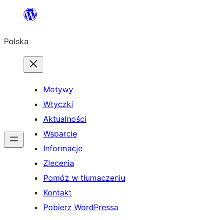
Przejdź
do
Polska
treści
Motywy
Wtyczki
Aktualności
Wsparcie
Informacje
Zlecenia
Pomóż w tłumaczeniu
Kontakt
Pobierz WordPressa