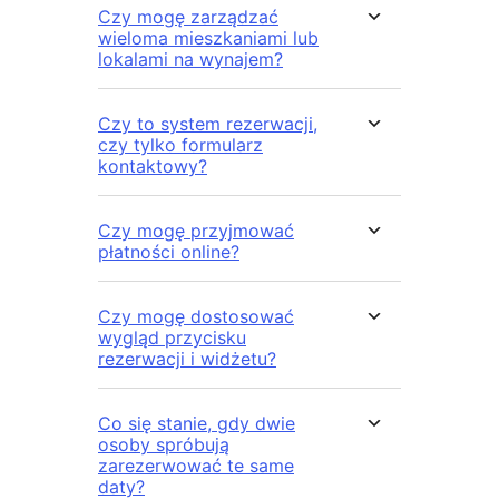
Czy mogę zarządzać
wieloma mieszkaniami lub
lokalami na wynajem?
Czy to system rezerwacji,
czy tylko formularz
kontaktowy?
Czy mogę przyjmować
płatności online?
Czy mogę dostosować
wygląd przycisku
rezerwacji i widżetu?
Co się stanie, gdy dwie
osoby spróbują
zarezerwować te same
daty?