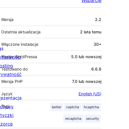
Wsparcie
Meta
Wersja
2.2
Ostatnia aktualizacja
2 lata
temu
Włączone instalacje
30+
as
ktualności
Wersja WordPressa
5.0 lub nowszej
osting
Testowano do
6.6.6
rywatność
Wersja PHP
7.0 lub nowszej
Język
English (US)
rezentacja
otywy
Tagi
better
captcha
hcaptcha
tyczki
recaptcha
security
zorce