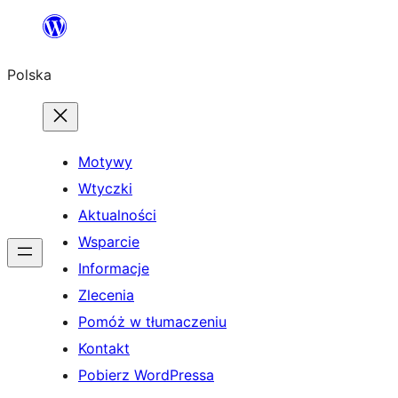
Przejdź
do
Polska
treści
Motywy
Wtyczki
Aktualności
Wsparcie
Informacje
Zlecenia
Pomóż w tłumaczeniu
Kontakt
Pobierz WordPressa