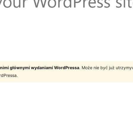
tatnimi głównymi wydaniami WordPressa
. Może nie być już utrzym
rdPressa.