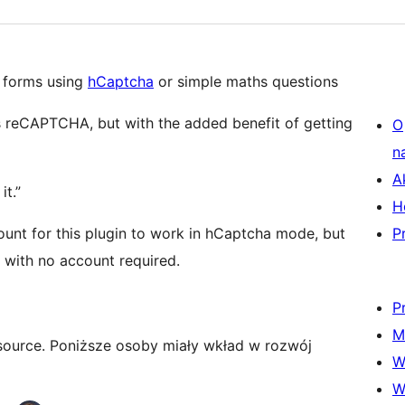
r forms using
hCaptcha
or simple maths questions
s reCAPTCHA, but with the added benefit of getting
O
n
A
it.”
H
ount for this plugin to work in hCaptcha mode, but
P
 with no account required.
P
M
source. Poniższe osoby miały wkład w rozwój
W
W