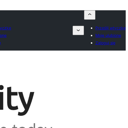
tyczkę
Prześlij wtyczkę
ione
Moje ulubione
ę
Zaloguj się