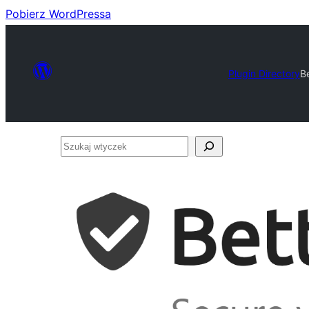
Pobierz WordPressa
Plugin Directory
B
Szukaj
wtyczek