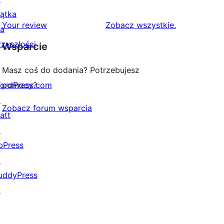
gwiazdkowych
recenzji
iątka
1-
recenzje
Your review
Zobacz wszystkie
.
la
gwiazdkowych
rzyszłości
Wsparcie
Masz coś do dodania? Potrzebujesz
ordPress.com
pomocy?
↗
Zobacz forum wsparcia
att
↗
bPress
↗
uddyPress
↗