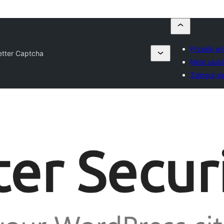
Prześlij w
etter Captcha
Moje ulub
Zaloguj si